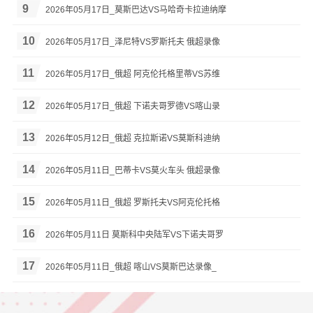
9
2026年05月17日_莫斯巴达VS马哈奇卡拉迪纳摩
10
2026年05月17日_泽尼特VS罗斯托夫 俄超录像
11
2026年05月17日_俄超 阿克伦托格里蒂VS苏维
12
2026年05月17日_俄超 下诺夫哥罗德VS喀山录
13
2026年05月12日_俄超 克拉斯诺VS莫斯科迪纳
14
2026年05月11日_巴蒂卡VS莫火车头 俄超录像
15
2026年05月11日_俄超 罗斯托夫VS阿克伦托格
16
2026年05月11日 莫斯科中央陆军VS下诺夫哥罗
17
2026年05月11日_俄超 喀山VS莫斯巴达录像_