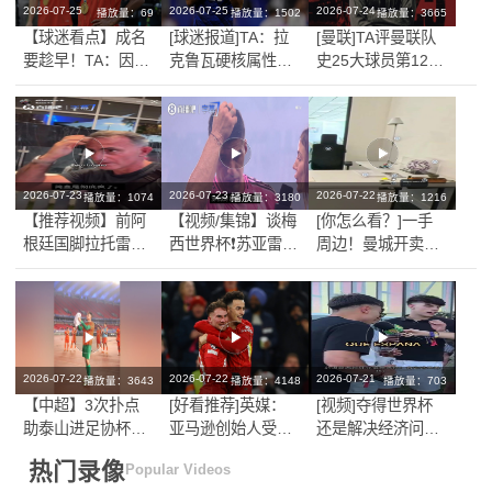
2026-07-25
2026-07-25
2026-07-24
播放量：69
播放量：1502
播放量：3665
【球迷看点】成名
[球迷报道]TA：拉
[曼联]TA评曼联队
要趁早！TA：因高
克鲁瓦硬核属性完
史25大球员第12：
度资本化和科学
美契合切尔西短
“巴斯比宝贝”的绝
化，少年天才更早
板，但他需适应控
佳代表-爱德华兹
取得成功
球体系
2026-07-23
2026-07-23
2026-07-22
播放量：1074
播放量：3180
播放量：1216
【推荐视频】前阿
【视频/集锦】谈梅
[你怎么看？]一手
根廷国脚拉托雷斥
西世界杯❗苏亚雷
周边！曼城开卖瓜
“阴谋论”：彻底疯
斯：他本可以躺
迪奥拉办公室用
了，典型的输不起
平，但还是把国家
品！
队扛在肩上
2026-07-22
2026-07-22
2026-07-21
播放量：3643
播放量：4148
播放量：703
【中超】3次扑点
[好看推荐]英媒：
[视频]夺得世界杯
助泰山进足协杯8
亚马逊创始人受邀
还是解决经济问
强，于金永：很辛
收购利物浦股权，
题？两代西班牙人
热门录像
Popular Videos
苦的一场比赛感谢
前者位列全球富豪
的答案~