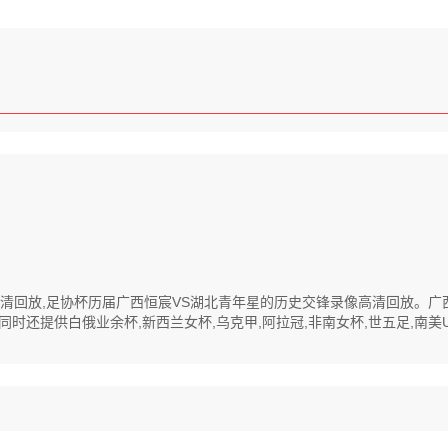
录像高清回放,足协杯历届广西恒宸VS湖北青年星的历史交锋录像高清回放。
还提供白俄业余杯,新西兰女杯,乌克甲,阿拉冠,非南女杯,世五足,南美U2