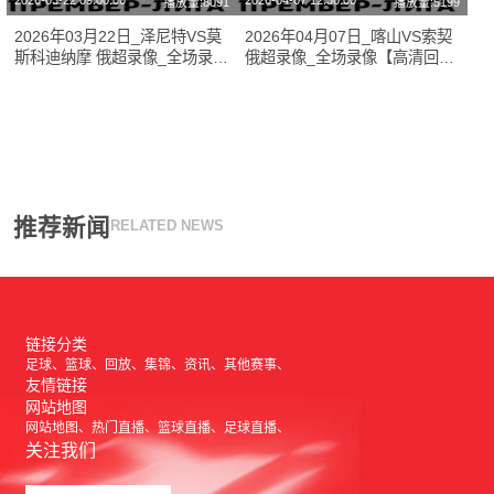
2026-03-22 09:00:00
2026-04-07 12:30:00
播放量:8091
播放量:5199
2026年03月22日_泽尼特VS莫
2026年04月07日_喀山VS索契
斯科迪纳摩 俄超录像_全场录像
俄超录像_全场录像【高清回
【视频集锦】
放】
推荐新闻
RELATED NEWS
链接分类
足球
篮球
回放
集锦
资讯
其他赛事
友情链接
网站地图
网站地图
热门直播
篮球直播
足球直播
关注我们