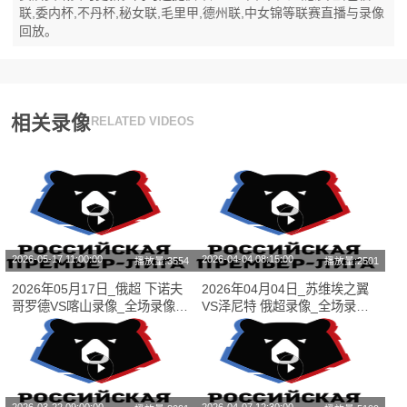
联,委内杯,不丹杯,秘女联,毛里甲,德州联,中女锦等联赛直播与录像
回放。
相关录像
RELATED VIDEOS
2026-05-17 11:00:00
2026-04-04 08:15:00
播放量:3554
播放量:2501
2026年05月17日_俄超 下诺夫
2026年04月04日_苏维埃之翼
哥罗德VS喀山录像_全场录像
VS泽尼特 俄超录像_全场录像
【全场回放】
【高清回放】