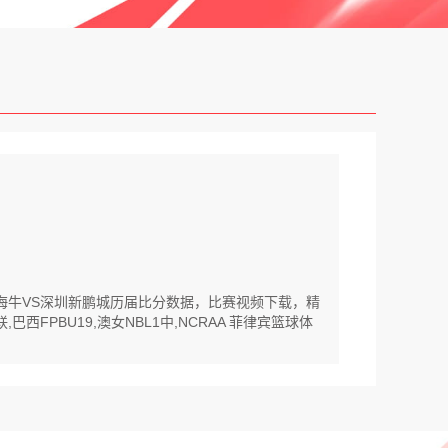
岛海牛VS深圳新鹏城历届比分数据，比赛视频下载，精
PBU19,澳女NBL1中,NCRAA 菲律宾篮球体