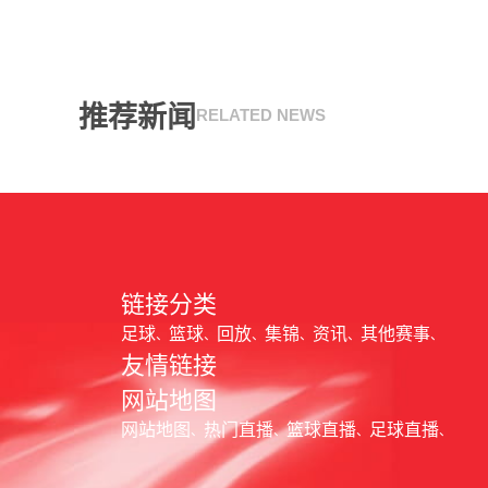
推荐新闻
RELATED NEWS
链接分类
足球
篮球
回放
集锦
资讯
其他赛事
友情链接
网站地图
网站地图
热门直播
篮球直播
足球直播