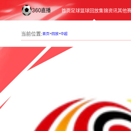
首页
足球
篮球
回放
集锦
资讯
其他
当前位置:
>
>
首页
回放
中超