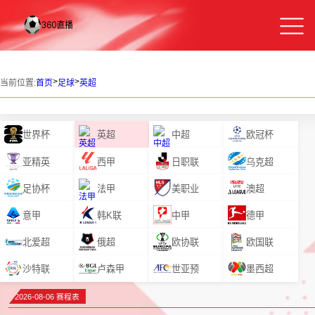
>
>
当前位置:
首页
足球
英超
世界杯
英超
中超
欧冠杯
亚精英
西甲
日职联
乌克超
足协杯
法甲
美职业
澳超
意甲
韩K联
中甲
德甲
北爱超
俄超
欧协联
欧国联
沙特联
卢森甲
世亚预
墨西超
2026-08-06 赛程表