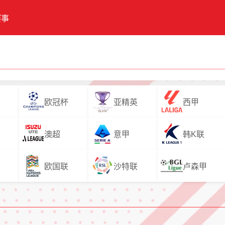
赛事
欧冠杯
亚精英
西甲
澳超
意甲
韩K联
欧国联
沙特联
卢森甲