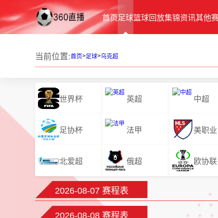
首页
足球
篮球
回放
集锦
资讯
其他
当前位置:
>
>
首页
足球
乌克超
世界杯
英超
中超
足协杯
法甲
美职业
北爱超
俄超
欧协联
2026-08-07 赛程表
2026-08-08 赛程表