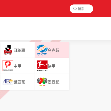

日职联
乌克超
中甲
德甲
世亚预
墨西超