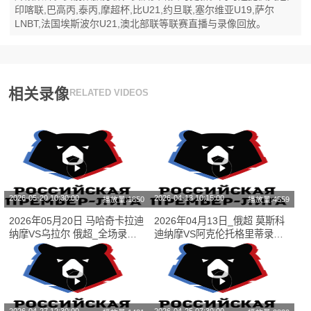
印喀联,巴高丙,泰丙,摩超杯,比U21,约旦联,塞尔维亚U19,萨尔
LNBT,法国埃斯波尔U21,澳北部联等联赛直播与录像回放。
相关录像
RELATED VIDEOS
2026-05-20 10:30:00
2026-04-13 10:15:00
播放量:1850
播放量:4559
2026年05月20日 马哈奇卡拉迪
2026年04月13日_俄超 莫斯科
纳摩VS乌拉尔 俄超_全场录像
迪纳摩VS阿克伦托格里蒂录像_
【视频集锦】
全场录像【高清回放】