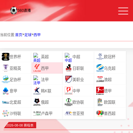
>
>
当前位置:
首页
足球
西甲
世界杯
英超
中超
欧冠杯
亚精英
西甲
日职联
乌克超
足协杯
法甲
美职业
澳超
意甲
韩K联
中甲
德甲
北爱超
俄超
欧协联
欧国联
沙特联
卢森甲
世亚预
墨西超
2026-08-08 赛程表