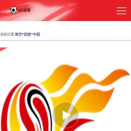
>
>
当前位置:
首页
回放
中超