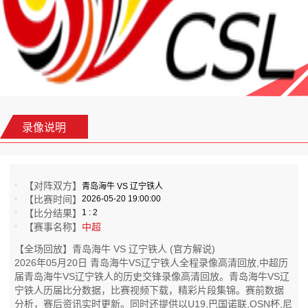
录像说明
【对阵双方】
青岛海牛 VS 辽宁铁人
【比赛时间】
2026-05-20 19:00:00
【比分结果】
1 : 2
【赛事名称】
中超
【全场回放】青岛海牛 VS 辽宁铁人 (官方解说)
2026年05月20日 青岛海牛VS辽宁铁人全程录像高清回放,中超历
届青岛海牛VS辽宁铁人的历史交锋录像高清回放。青岛海牛VS辽
宁铁人历届比分数据，比赛视频下载，精彩片段集锦。赛前数据
分析，赛后资讯实时更新。同时还提供以U19,巴国诺联,OSN杯,尼