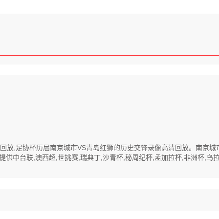
像高清回放,足协杯历届南京城市VS青岛红狮的历史交锋录像高清回放。南京
中台联,澳西超,世挑赛,瑞典丁,沙青杯,秘周纪杯,孟加拉杯,非洲杯,乌拉