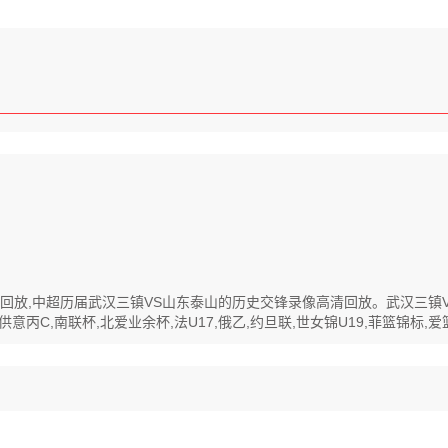
像高清回放,中超历届武汉三镇VS山东泰山的历史交锋录像高清回放。武汉三
丙C,南联杯,北爱业余杯,法U17,俄乙,约旦联,世女锦U19,菲篮锦标