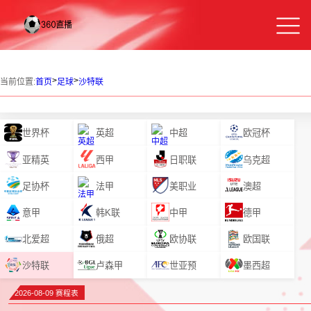
>
>
当前位置:
首页
足球
沙特联
世界杯
英超
中超
欧冠杯
亚精英
西甲
日职联
乌克超
足协杯
法甲
美职业
澳超
意甲
韩K联
中甲
德甲
北爱超
俄超
欧协联
欧国联
沙特联
卢森甲
世亚预
墨西超
2026-08-09 赛程表