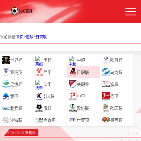
>
>
当前位置:
首页
足球
日职联
世界杯
英超
中超
欧冠杯
亚精英
西甲
日职联
乌克超
足协杯
法甲
美职业
澳超
意甲
韩K联
中甲
德甲
北爱超
俄超
欧协联
欧国联
沙特联
卢森甲
世亚预
墨西超
2026-08-08 赛程表