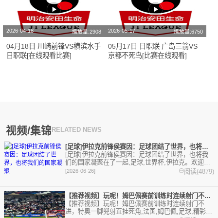
2026-04-18
2026-05-17
播放量:2908
播放量:6750
04月18日 川崎前锋VS横滨水手
05月17日 日职联 广岛三箭VS
日职联[在线观看比赛]
京都不死鸟[比赛在线观看]
视频/集锦
RELATED NEWS
[足球]伊拉克前锋侯赛因：足球团结了世界，也将我们的国家凝聚
[足球]伊拉克前锋侯赛因：足球团结了世界，也将我
们的国家凝聚在了一起,足球,世界杯,伊拉克。欢迎收
藏本站，24小时为你更新最新的足球，篮球体育资
阅读(4879)
[2026-06-26]
讯。
【推荐视频】玩呢！姆巴佩赛前训练时连续射门不进，特奥一脚兜射
【推荐视频】玩呢！姆巴佩赛前训练时连续射门不
进，特奥一脚兜射直挂死角,法国,姆巴佩,足球,精彩体