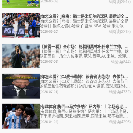
育剪辑视频在线播放。本站提供最全的篮球视频足球
阅读(2847)
[2026-06-09]
视频,集锦,录像。
[你怎么看？]夸梅：骑士是米切尔的球队 最后却全是哈登打 教
[你怎么看？]夸梅：骑士是米切尔的球队 最后却全是
哈登打 教练太偏心哈登了,篮球,NBA,哈登,米切尔,骑
士。欢迎收藏本站，24小时为你更新最新的足球，篮
阅读(3218)
[2026-05-20]
球体育资讯。
【值得一看】全市场：随着阿莫林出任米兰主帅，球队正面临一场全
【值得一看】全市场：随着阿莫林出任米兰主帅，球
队正面临一场全方位重建,足球,意甲,AC米兰。欢迎收
藏本站，24小时为你更新最新的足球，篮球体育资
阅读(844)
[2026-07-09]
讯。
[你怎么看？]CJ麦卡勒姆：该省省该花花！去做节目的机票和住
[你怎么看？]CJ麦卡勒姆：该省省该花花！去做节目
的机票和住宿我都积分兑的,NBA,话题,篮球,精彩体育
剪辑视频在线播放。本站提供最全的篮球视频足球视
阅读(4732)
[2026-07-21]
频,集锦,录像。
[有趣体育]梅西or马拉多纳？萨内蒂：上半场选老马，下半场选
[有趣体育]梅西or马拉多纳？萨内蒂：上半场选老马，
下半场选梅西,足球,梅西,意甲,国际米兰,那不勒斯,西
甲,巴塞罗那,世界杯,国家队,阿根廷,迈阿密国际。欢
阅读(4296)
[2026-04-24]
迎收藏本站，24小时为你更新最新的足球，篮球体育
资讯。