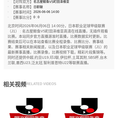
【对阵双方】
名古屋鲸鱼VS町田泽维亚
【赛事名称】
日职联
【赛事时间】
2026-06-06 14:00
【赛事比分】
0 : 0
北京时间2026年06月06日 14:00分，日本职业足球甲级联赛
（J1） : 名古屋鲸鱼VS町田泽维亚高清在线直播，无插件观看
比赛。本站同步官方直播源准时直播，比赛数据实时更新。比
赛结束后可以在本站查看比赛全程录像、比赛比分、赛事结
果、赛事相关新闻报道，以及日本职业足球甲级联赛（J1）的
最新赛事直播，比赛录像，比赛视频下载，精彩片段集锦等。
同时还提供中超,约旦U19,印J联,伊拉杯,土耳其附,SBS杯,台木
兰联,墨西U23,泛太冠,智利普恩特U22等联赛直播。
相关视频
RELATED VIDEOS