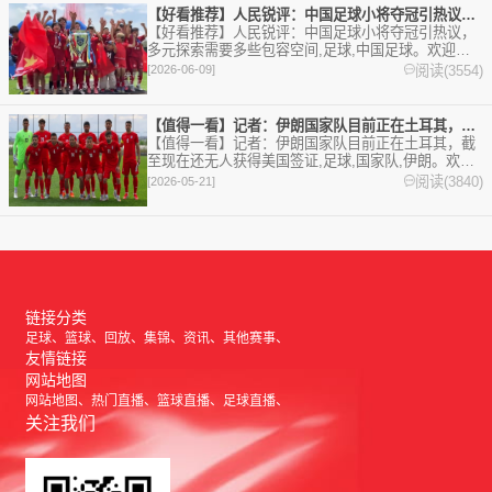
【好看推荐】人民锐评：中国足球小将夺冠引热议，多元探索需要多
【好看推荐】人民锐评：中国足球小将夺冠引热议，
多元探索需要多些包容空间,足球,中国足球。欢迎收
藏本站，24小时为你更新最新的足球，篮球体育资
阅读(3554)
[2026-06-09]
讯。
【值得一看】记者：伊朗国家队目前正在土耳其，截至现在还无人获
【值得一看】记者：伊朗国家队目前正在土耳其，截
至现在还无人获得美国签证,足球,国家队,伊朗。欢迎
收藏本站，24小时为你更新最新的足球，篮球体育资
阅读(3840)
[2026-05-21]
讯。
链接分类
足球
篮球
回放
集锦
资讯
其他赛事
友情链接
网站地图
网站地图
热门直播
篮球直播
足球直播
关注我们