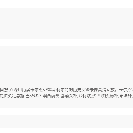
像高清回放,卢森甲历届卡尔杰VS霍斯特尔特的历史交锋录像高清回放。卡尔
英足总瓶,巴圣U17,澳西前赛,塞浦女杯,沙特联,沙世欧预,葡杯,布法杯