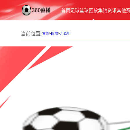
首页
足球
篮球
回放
集锦
资讯
其他
当前位置:
>
>
首页
回放
卢森甲