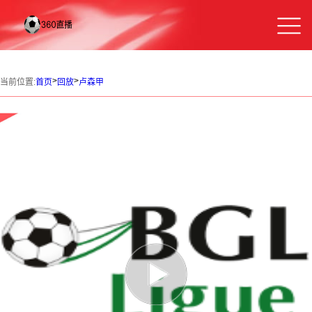
>
>
当前位置:
首页
回放
卢森甲