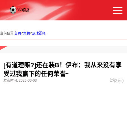
>
>
当前位置:
首页
集锦
足球视频
[有道理嘛?]还在装B！伊布：我从来没有享
受过我赢下的任何荣誉~
发布时间:
2026-06-03
阅读(
)