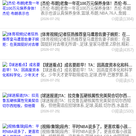
[杰伦·布朗]老詹一年花100万元保养身体！杰伦·布朗表示也
[杰伦·布朗]老詹一年花100万元保养身体！杰伦·布朗
表示也该认真保养身体,篮球,布朗,NBA,76人,詹姆斯,
杰伦·布朗,精彩体育剪辑视频在线播放。本站提供最
阅读(1384)
[2026-07-25]
全的篮球视频足球视频,集锦,录像。
[体育视频]记者狂热推荐皇马遭恩佐妻子婉拒：在英国挺好对去哪
[体育视频]记者狂热推荐皇马遭恩佐妻子婉拒：在英
国挺好对去哪无所谓~,足球,皇家马德里,Z原创,精彩体
育剪辑视频在线播放。本站提供最全的篮球视频足球
阅读(4357)
[2026-07-25]
视频,集锦,录像。
【球迷看点】成名要趁早！TA：因高度资本化和科学化，少年天才
【球迷看点】成名要趁早！TA：因高度资本化和科学
化，少年天才更早取得成功,足球,西甲,巴塞罗那,英
超,意甲,德甲,法甲。欢迎收藏本站，24小时为你更新
阅读(67)
[2026-07-25]
最新的足球，篮球体育资讯。
[球迷报道]TA：拉克鲁瓦硬核属性完美契合切尔西短板，但他需
[球迷报道]TA：拉克鲁瓦硬核属性完美契合切尔西短
板，但他需适应控球体系,足球,英超,切尔西,水晶宫,
转会。欢迎收藏本站，24小时为你更新最新的足球，
阅读(1500)
[2026-07-25]
篮球体育资讯。
[视频/集锦]段冉：平时NBA说多了，更喜欢看小孩篮球，纯粹
[视频/集锦]段冉：平时NBA说多了，更喜欢看小孩篮