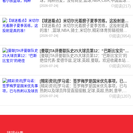
球，纯粹热爱，没有商业,篮球,NBA,CBA,中国篮球,
精彩体育剪辑视频在线播放。本站提供最全的篮球视
阅读(217)
[2026-07-24]
频足球视频,集锦,录像。
【球迷看点】米切尔光着膀子夏季苦练，这投射是真的准！
【球迷看点】米切尔光着膀子夏季苦练，这投射是真
的准！,篮球,NBA,骑士,米切尔,精彩体育剪辑视频在
线播放。本站提供最全的篮球视频足球视频,集锦,录
阅读(3954)
[2026-07-24]
像。
[曼联]TA评曼联队史25大球员第12：“巴斯比宝贝”的绝佳
[曼联]TA评曼联队史25大球员第12：“巴斯比宝贝”的
绝佳代表-爱德华兹,足球,英超,曼联。欢迎收藏本站，
24小时为你更新最新的足球，篮球体育资讯。
阅读(3665)
[2026-07-24]
[精彩资讯]罗马诺：签罗梅罗是国米优先事项，已与热刺以及球员
[精彩资讯]罗马诺：签罗梅罗是国米优先事项，已与
热刺以及球员阵营直接接触,足球,英超,热刺,意甲,国
际米兰。欢迎收藏本站，24小时为你更新最新的足
阅读(1207)
[2026-07-24]
球，篮球体育资讯。
链接分类