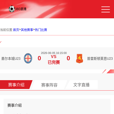
>
>
当前位置:
首页
其他赛事
热门比赛
2026-06-05 16:15:00
VS
0
0
墨尔本城U23
普雷斯顿莱恩U23
已完赛
赛事介绍
赛事阵容
文字直播
赛事介绍