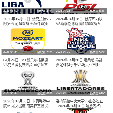
2026-05-02
2026-04-18
播放量:4995
播放量:8285
2026年05月02日_圣克拉拉VS
2026年04月18日_瑟库库内联
阿罗卡 葡超直播 无插件直播
VS斯泰伦博斯 南非超直播 免费
在线高清直播
2026-04-24
2026-04-30
播放量:7321
播放量:5230
04月24日_IMT新贝尔格莱德
2026年04月30日 坦桑超 马舒
VS克鲁舍瓦茨进步 塞尔超直播
贾足球俱乐部VS姆贝亚市[比赛
在线直播
在线观看]
2026-04-30
2026-04-16
播放量:6786
播放量:6103
2026年04月30日_卡贝略港学
委内瑞拉中央大学VS山谷独立
院VS尤文提度 南美杯直播 免费
_2026年04月16日 解放者杯[赛
直播
事高清直播]