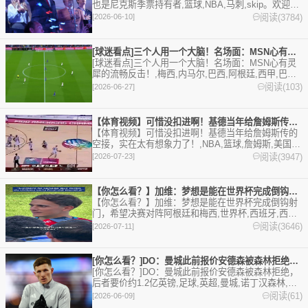
也是尼克斯季票持有者,篮球,NBA,马刺,skip。欢迎收
藏本站，24小时为你更新最新的足球，篮球体育资
阅读(3784)
[2026-06-10]
讯。
[球迷看点]三个人用一个大脑！名场面：MSN心有灵犀的流畅反
[球迷看点]三个人用一个大脑！名场面：MSN心有灵
犀的流畅反击！,梅西,内马尔,巴西,阿根廷,西甲,巴塞
罗那,迈阿密国际,足球,精彩体育剪辑视频在线播放。
阅读(103)
[2026-06-27]
本站提供最全的篮球视频足球视频,集锦,录像。
【体育视频】可惜没扣进啊！基德当年给詹姆斯传的空接，实在太有
【体育视频】可惜没扣进啊！基德当年给詹姆斯传的
空接，实在太有想象力了！,NBA,篮球,詹姆斯,美国男
篮,精彩体育剪辑视频在线播放。本站提供最全的篮球
阅读(3947)
[2026-07-23]
视频足球视频,集锦,录像。
【你怎么看？】加维：梦想是能在世界杯完成倒钩射门，希望决赛对
【你怎么看？】加维：梦想是能在世界杯完成倒钩射
门，希望决赛对阵阿根廷和梅西,世界杯,西班牙,西甲,
巴塞罗那,阿根廷,梅西,足球,精彩体育剪辑视频在线播
阅读(3646)
[2026-07-11]
放。本站提供最全的篮球视频足球视频,集锦,录像。
[你怎么看？]DO：曼城此前报价安德森被森林拒绝，后者要价约
[你怎么看？]DO：曼城此前报价安德森被森林拒绝，
后者要价约1.2亿英镑,足球,英超,曼城,诺丁汉森林,转
会。欢迎收藏本站，24小时为你更新最新的足球，篮
阅读(61)
[2026-06-09]
球体育资讯。