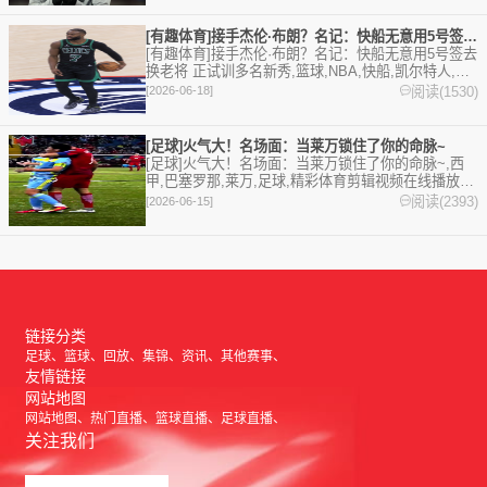
[有趣体育]接手杰伦·布朗？名记：快船无意用5号签去换老将
[有趣体育]接手杰伦·布朗？名记：快船无意用5号签去
换老将 正试训多名新秀,篮球,NBA,快船,凯尔特人,雄
鹿,杰伦·布朗,字母哥。欢迎收藏本站，24小时为你更
阅读(1530)
[2026-06-18]
新最新的足球，篮球体育资讯。
[足球]火气大！名场面：当莱万锁住了你的命脉~
[足球]火气大！名场面：当莱万锁住了你的命脉~,西
甲,巴塞罗那,莱万,足球,精彩体育剪辑视频在线播放。
本站提供最全的篮球视频足球视频,集锦,录像。
阅读(2393)
[2026-06-15]
链接分类
足球
篮球
回放
集锦
资讯
其他赛事
友情链接
网站地图
网站地图
热门直播
篮球直播
足球直播
关注我们