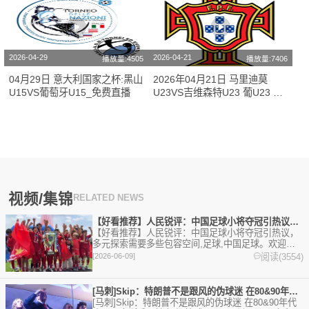
2026-04-29
2026-04-21
播放量:4505
播放量:7406
04月29日 意大利国家之杯:黑山
2026年04月21日 马里迪莫
U15VS葡萄牙U15_免费直播
U23VS吉维森特U23 葡U23 比
赛在线观看
视频/集锦
RELATED NEWS
【好看推荐】人民锐评：中国足球小将夺冠引热议，多元探索需要多
【好看推荐】人民锐评：中国足球小将夺冠引热议，
多元探索需要多些包容空间,足球,中国足球。欢迎收
藏本站，24小时为你更新最新的足球，篮球体育资
阅读(3554)
[2026-06-09]
讯。
[马刺]Skip：特朗普不是跟风的伪球迷 在80&90年代也
[马刺]Skip：特朗普不是跟风的伪球迷 在80&90年代