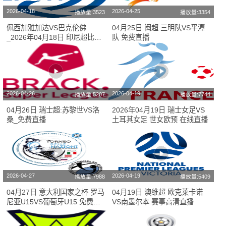
2026-04-18
2026-04-25
播放量:3523
播放量:3354
佩西加雅加达VS巴克伦佛
04月25日 闽超 三明队VS平潭
_2026年04月18日 印尼超比赛
队 免费直播
在线观看
2026-04-26
2026-04-19
播放量:5207
播放量:7744
04月26日 瑞士超:苏黎世VS洛
2026年04月19日 瑞士女足VS
桑_免费直播
土耳其女足 世女欧预 在线直播
2026-04-27
2026-04-19
播放量:7988
播放量:5409
04月27日 意大利国家之杯 罗马
04月19日 澳维超 欧克莱卡诺
尼亚U15VS葡萄牙U15 免费在
VS南墨尔本 赛事高清直播
线高清直播