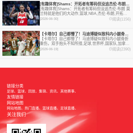
[有趣体育]Shams：开拓者有筹码但没追杰伦·布朗 莫兰特
[有趣体育]Shams：开拓者有筹码但没追杰伦·布朗 莫
兰特就是他们的大动作,篮球,NBA,杰伦·布朗,开拓者,
凯尔特人,莫兰特,灰熊。欢迎收藏本站，24小时为你
阅读(1156)
[2026-06-30]
更新最新的足球，篮球体育资讯。
【卡塔尔】自己都懵了！马迪博疑似致科内小腿骨折重伤，双手抱头
【卡塔尔】自己都懵了！马迪博疑似致科内小腿骨折
重伤，双手抱头不知所措,足球,世界杯,国家队,加拿
大,卡塔尔。欢迎收藏本站，24小时为你更新最新的足
阅读(2390)
[2026-06-19]
球，篮球体育资讯。
链接分类
足球
篮球
回放
集锦
资讯
其他赛事
友情链接
网站地图
网站地图
热门直播
篮球直播
足球直播
关注我们