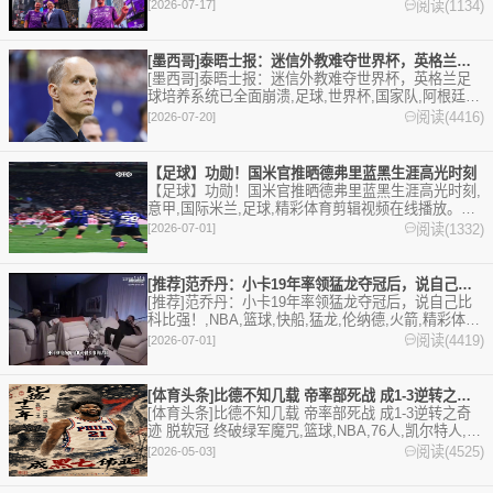
本站，24小时为你更新最新的足球，篮球体育资讯。
阅读(1134)
[2026-07-17]
[墨西哥]泰晤士报：迷信外教难夺世界杯，英格兰足球培养系统已
[墨西哥]泰晤士报：迷信外教难夺世界杯，英格兰足
球培养系统已全面崩溃,足球,世界杯,国家队,阿根廷,
西班牙,法国,英格兰,葡萄牙,德国,巴西,荷兰,比利时,摩
阅读(4416)
[2026-07-20]
洛哥,克罗地亚,哥伦比亚,墨西哥,乌拉圭,日本,美国。
欢迎收藏本站，24小时为你更新最新的足球，篮球体
育资讯。
【足球】功勋！国米官推晒德弗里蓝黑生涯高光时刻
【足球】功勋！国米官推晒德弗里蓝黑生涯高光时刻,
意甲,国际米兰,足球,精彩体育剪辑视频在线播放。本
站提供最全的篮球视频足球视频,集锦,录像。
阅读(1332)
[2026-07-01]
[推荐]范乔丹：小卡19年率领猛龙夺冠后，说自己比科比强！
[推荐]范乔丹：小卡19年率领猛龙夺冠后，说自己比
科比强！,NBA,篮球,快船,猛龙,伦纳德,火箭,精彩体育
剪辑视频在线播放。本站提供最全的篮球视频足球视
阅读(4419)
[2026-07-01]
频,集锦,录像。
[体育头条]比德不知几载 帝率部死战 成1-3逆转之奇迹 脱
[体育头条]比德不知几载 帝率部死战 成1-3逆转之奇
迹 脱软冠 终破绿军魔咒,篮球,NBA,76人,凯尔特人,恩
比德。欢迎收藏本站，24小时为你更新最新的足球，
阅读(4525)
[2026-05-03]
篮球体育资讯。