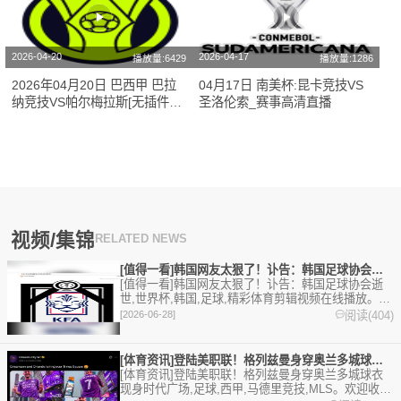
2026-04-20
2026-04-17
播放量:6429
播放量:1286
2026年04月20日 巴西甲 巴拉
04月17日 南美杯:昆卡竞技VS
纳竞技VS帕尔梅拉斯[无插件直
圣洛伦索_赛事高清直播
播]
视频/集锦
RELATED NEWS
[值得一看]韩国网友太狠了！讣告：韩国足球协会逝世
[值得一看]韩国网友太狠了！讣告：韩国足球协会逝
世,世界杯,韩国,足球,精彩体育剪辑视频在线播放。本
站提供最全的篮球视频足球视频,集锦,录像。
阅读(404)
[2026-06-28]
[体育资讯]登陆美职联！格列兹曼身穿奥兰多城球衣现身时代广场
[体育资讯]登陆美职联！格列兹曼身穿奥兰多城球衣
现身时代广场,足球,西甲,马德里竞技,MLS。欢迎收藏