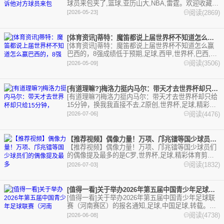
球员来包夹了,篮球,亚历山大,NBA,雷霆。欢迎收藏本
站，24小时为你更新最新的足球，篮球体育资讯。
阅读(2869)
[2026-05-23]
[体育资讯]蒂特：魔笛都说上届世界杯不知道怎么赢巴西的，8强
[体育资讯]蒂特：魔笛都说上届世界杯不知道怎么赢
巴西的，8强成绩低于预期,足球,西甲,世界杯,巴西,克
罗地亚,意甲,五洲,巴甲。欢迎收藏本站，24小时为你
阅读(3506)
[2026-05-09]
更新最新的足球，篮球体育资讯。
[有道理嘛?]梅洛力挺内马尔：带天才去世界杯却只给15分钟，
[有道理嘛?]梅洛力挺内马尔：带天才去世界杯却只给
15分钟，换我我直接不去,Z原创,世界杯,足球,精彩体
育剪辑视频在线播放。本站提供最全的篮球视频足球
阅读(4476)
[2026-07-06]
视频,集锦,录像。
【推荐视频】偶像力量！万项、邝兆镭等国少球员们的偶像提及最多
【推荐视频】偶像力量！万项、邝兆镭等国少球员们
的偶像提及最多的是C罗,世界杯,足球,精彩体育剪辑
视频在线播放。本站提供最全的篮球视频足球视频,集
阅读(1832)
[2026-07-03]
锦,录像。
[值得一看]关于举办2026年第五届中国青少年足球联赛（河南
[值得一看]关于举办2026年第五届中国青少年足球联
赛（河南赛区）的报名通知,足球,中国足球,转载。欢
迎收藏本站，24小时为你更新最新的足球，篮球体育
阅读(4738)
[2026-06-08]
资讯。