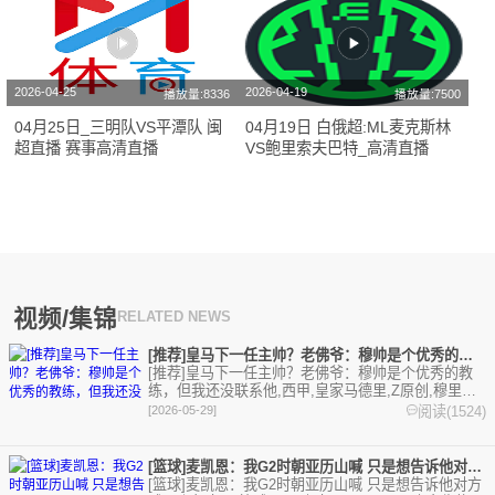
2026-04-25
2026-04-19
播放量:8336
播放量:7500
04月25日_三明队VS平潭队 闽
04月19日 白俄超:ML麦克斯林
超直播 赛事高清直播
VS鲍里索夫巴特_高清直播
视频/集锦
RELATED NEWS
[推荐]皇马下一任主帅？老佛爷：穆帅是个优秀的教练，但我还没
[推荐]皇马下一任主帅？老佛爷：穆帅是个优秀的教
练，但我还没联系他,西甲,皇家马德里,Z原创,穆里尼
奥,足球,精彩体育剪辑视频在线播放。本站提供最全
阅读(1524)
[2026-05-29]
的篮球视频足球视频,集锦,录像。
[篮球]麦凯恩：我G2时朝亚历山喊 只是想告诉他对方球员来包
[篮球]麦凯恩：我G2时朝亚历山喊 只是想告诉他对方