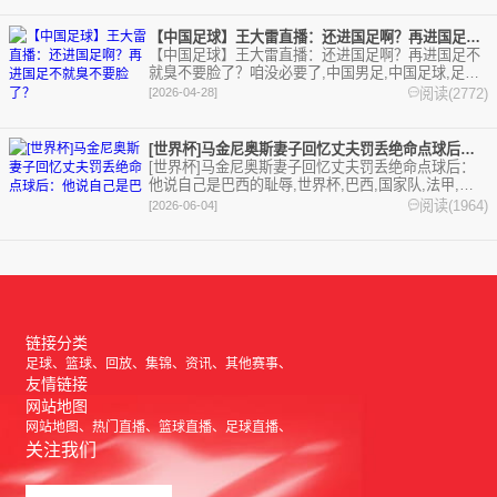
【中国足球】王大雷直播：还进国足啊？再进国足不就臭不要脸了？
【中国足球】王大雷直播：还进国足啊？再进国足不
就臭不要脸了？咱没必要了,中国男足,中国足球,足球,
精彩体育剪辑视频在线播放。本站提供最全的篮球视
阅读(2772)
[2026-04-28]
频足球视频,集锦,录像。
[世界杯]马金尼奥斯妻子回忆丈夫罚丢绝命点球后：他说自己是巴
[世界杯]马金尼奥斯妻子回忆丈夫罚丢绝命点球后：
他说自己是巴西的耻辱,世界杯,巴西,国家队,法甲,巴
黎圣日耳曼,Z原创,足球,精彩体育剪辑视频在线播
阅读(1964)
[2026-06-04]
放。本站提供最全的篮球视频足球视频,集锦,录像。
链接分类
足球
篮球
回放
集锦
资讯
其他赛事
友情链接
网站地图
网站地图
热门直播
篮球直播
足球直播
关注我们