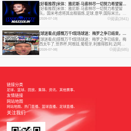
茅斯,桑德兰,皇家马德里,巴塞罗那,马德里竞技,...
[好看推荐]米体：雅尼斯·马索林尽一切努力希望留队，国米考虑
[好看推荐]米体：雅尼斯·马索林尽一切努力希望留
队，国米考虑将其出租锻炼,足球,意甲,国际米兰。欢
迎收藏本站，24小时为你更新最新的足球，篮球体育
阅读(2841)
[2026-07-19]
资讯。
[球迷看点]感慨万千❗️现场球迷：梅罗之争已结束，梅西太牛了
[球迷看点]感慨万千❗️现场球迷：梅罗之争已结束，梅
西太牛了,世界杯,阿根廷,葡萄牙,利雅得胜利,迈阿密
国际,C罗,梅西,西甲,皇家马德里,巴塞罗那,足球,精彩
阅读(685)
[2026-07-08]
体育剪辑视频在线播放。本站提供最全的篮球视频足
球视频,集锦,录像。
链接分类
足球
篮球
回放
集锦
资讯
其他赛事
友情链接
网站地图
网站地图
热门直播
篮球直播
足球直播
关注我们