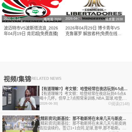
2026-04-19
2026-04-29
播放量:7032
播放量:2638
波迈特市VS波斯塔流浪_2026
2026年04月29日 博卡青年VS
年04月19日 肯尼超[免费直播]
克鲁塞罗 解放者杯[免费在线高
清直播]
视频/集锦
RELATED NEWS
【有道理嘛?】考文顿：哈登经常在夜店玩到4-5点&喝十几杯，
【有道理嘛?】考文顿：哈登经常在夜店玩到4-5点&
喝十几杯，但早上7点照常来训练,NBA,篮球,哈登,骑
士,Z原创,精彩体育剪辑视频在线播放。本站提供最全
阅读(2148)
[2026-06-30]
的篮球视频足球视频,集锦,录像。
[精彩资讯]斯基拉：那不勒斯将在未来几天与斯皮纳佐拉谈续约，
[精彩资讯]斯基拉：那不勒斯将在未来几天与斯皮纳
佐拉谈续约，签订1+1合同,足球,意甲,那不勒斯。欢