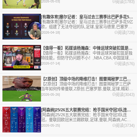
迎收藏本站，24小时为你更新最新的足球，篮球体育
阅读(1783)
[2026-05-03]
资讯。
[有趣体育]塞尔记者：皇马过去三赛季比巴萨多花5亿欧，组建了
[有趣体育]塞尔记者：皇马过去三赛季比巴萨多花5亿
欧，组建了无法夺冠的队,足球,皇家马德里,巴塞罗那,
西甲,欧冠,姆巴佩。欢迎收藏本站，24小时为你更新
阅读(728)
[2026-04-18]
最新的足球，篮球体育资讯。
【值得一看】拓媒谈杨瀚森：中锋运球突破扣篮是独特技能，但防守
【值得一看】拓媒谈杨瀚森：中锋运球突破扣篮是独
特技能，但防守仍问题不小！,NBA,CBA,中国篮球,中
国队,开拓者,杨瀚森,中国男篮,篮球,精彩体育剪辑视
阅读(576)
[2026-07-14]
频在线播放。本站提供最全的篮球视频足球视频,集
锦,录像。
【Z原创】顶级中场的降维打击！图雷揭秘梦三巴萨当年如何传晕曼
【Z原创】顶级中场的降维打击！图雷揭秘梦三巴萨
当年如何传晕曼联,Z原创,巴塞罗那,曼联,足球,精彩体
育剪辑视频在线播放。本站提供最全的篮球视频足球
阅读(3043)
[2026-05-26]
视频,集锦,录像。
[阿森纳]25/26五大联赛完结：枪手国米夺冠3队连冠，曼联
[阿森纳]25/26五大联赛完结：枪手国米夺冠3队连
冠，曼联回欧冠米兰踢欧联,足球,曼联,阿森纳,AC米
兰,国际米兰,英超,西甲,意甲,德甲,法甲,拜仁慕尼黑,多
阅读(3734)
[2026-05-25]
特蒙德,RB莱比锡,勒沃库森,巴黎圣日耳曼,摩纳哥,里
昂,马赛,切尔西,曼城,利物浦,阿斯顿维拉,布莱顿,伯恩