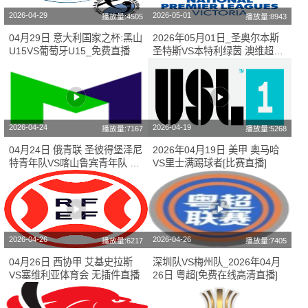
2026-04-29
2026-05-01
播放量:4505
播放量:8943
04月29日 意大利国家之杯:黑山
2026年05月01日_圣奥尔本斯
U15VS葡萄牙U15_免费直播
圣特斯VS本特利绿茵 澳维超直
播 免费在线高清直播
2026-04-24
2026-04-19
播放量:7167
播放量:5268
04月24日 俄青联 圣彼得堡泽尼
2026年04月19日 美甲 奥马哈
特青年队VS喀山鲁宾青年队 高
VS里士满踢球者[比赛直播]
清直播
2026-04-26
2026-04-26
播放量:6217
播放量:7405
04月26日 西协甲 艾基史拉斯
深圳队VS梅州队_2026年04月
VS塞维利亚体育会 无插件直播
26日 粤超[免费在线高清直播]