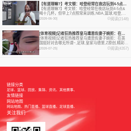
【有道理嘛?】考文顿：哈登经常在夜店玩到4-5点&喝十几杯，
【有道理嘛?】考文顿：哈登经常在夜店玩到4-5点&
喝十几杯，但早上7点照常来训练,NBA,篮球,哈登,骑
士,Z原创,精彩体育剪辑视频在线播放。本站提供最全
阅读(2148)
[2026-06-30]
的篮球视频足球视频,集锦,录像。
[体育视频]记者狂热推荐皇马遭恩佐妻子婉拒：在英国挺好对去哪
[体育视频]记者狂热推荐皇马遭恩佐妻子婉拒：在英
国挺好对去哪无所谓~,足球,皇家马德里,Z原创,精彩体
育剪辑视频在线播放。本站提供最全的篮球视频足球
阅读(4357)
[2026-07-25]
视频,集锦,录像。
链接分类
足球
篮球
回放
集锦
资讯
其他赛事
友情链接
网站地图
网站地图
热门直播
篮球直播
足球直播
关注我们