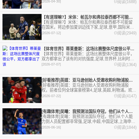
欢迎收藏本站，24小时为你更新最新的足球，篮球体
阅读(1688)
[2026-04-30]
育资讯。
【有道理嘛?】米体：帕瓦尔和弗拉泰西都不可能留在国米，将边参
【有道理嘛?】米体：帕瓦尔和弗拉泰西都不可能留
在国米，将边参加夏训边找下家,足球,意甲,国际米兰,
英超,诺丁汉森林。欢迎收藏本站，24小时为你更新最
阅读(2949)
[2026-07-12]
新的足球，篮球体育资讯。
【体育世界】蒂莱曼斯：这场比赛整体尺度很公平，双方都拿出了该
【体育世界】蒂莱曼斯：这场比赛整体尺度很公平，
双方都拿出了该有的对抗强度,足球,世界杯,比利时。
欢迎收藏本站，24小时为你更新最新的足球，篮球体
阅读(1364)
[2026-07-07]
育资讯。
[好看推荐]英媒：亚马逊创始人受邀收购利物浦股权，前者位列全
[好看推荐]英媒：亚马逊创始人受邀收购利物浦股
权，前者位列全球富豪榜第4,足球,英超,利物浦。欢迎
收藏本站，24小时为你更新最新的足球，篮球体育资
阅读(4147)
[2026-07-22]
讯。
[有趣体育]吴曦：我预测法国队夺冠，他们从个人能力到人员配置
[有趣体育]吴曦：我预测法国队夺冠，他们从个人能
力到人员配置都非常强,足球,中超,中国足球,上海申
花,世界杯,法国。欢迎收藏本站，24小时为你更新最
阅读(1844)
[2026-06-16]
新的足球，篮球体育资讯。