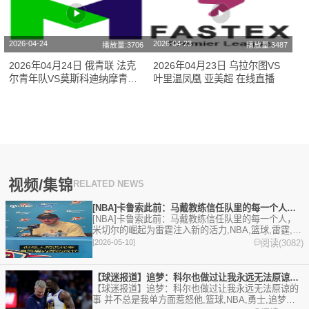
2026-04-24
2026-04-23
播放量:3706
播放量:3487
2026年04月24日 俄青联 法克
2026年04月23日 乌拉尔图VS
尔青年队VS莫斯科迪纳摩青年
叶里温凤凰 亚美超 在线直播
队[比赛在线观看]
视频/集锦
RELATED NEWS
[NBA]卡鲁索此前：马戴教练信任队里的每一个人，米切尔的崛
[NBA]卡鲁索此前：马戴教练信任队里的每一个人，
米切尔的崛起为雷霆注入新的活力,NBA,篮球,雷霆,精
彩体育剪辑视频在线播放。本站提供最全的篮球视频
阅读(3082)
[2026-05-10]
足球视频,集锦,录像。
【球迷报道】追梦：科尔也做过让我永远无法原谅的事 并不总是我
【球迷报道】追梦：科尔也做过让我永远无法原谅的
事 并不总是我单方面惹怒他,篮球,NBA,勇士,追梦。