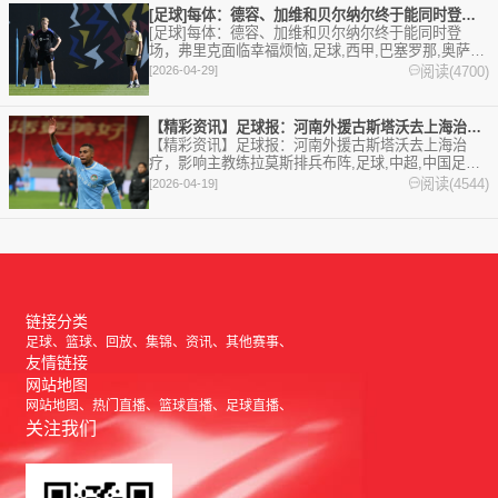
[足球]每体：德容、加维和贝尔纳尔终于能同时登场，弗里克面临
[足球]每体：德容、加维和贝尔纳尔终于能同时登
场，弗里克面临幸福烦恼,足球,西甲,巴塞罗那,奥萨苏
纳。欢迎收藏本站，24小时为你更新最新的足球，篮
阅读(4700)
[2026-04-29]
球体育资讯。
【精彩资讯】足球报：河南外援古斯塔沃去上海治疗，影响主教练拉
【精彩资讯】足球报：河南外援古斯塔沃去上海治
疗，影响主教练拉莫斯排兵布阵,足球,中超,中国足球,
河南。欢迎收藏本站，24小时为你更新最新的足球，
阅读(4544)
[2026-04-19]
篮球体育资讯。
链接分类
足球
篮球
回放
集锦
资讯
其他赛事
友情链接
网站地图
网站地图
热门直播
篮球直播
足球直播
关注我们