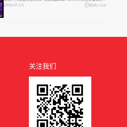
[2026-07-17]
球，篮球体育资讯。
阅读(1134)
关注我们