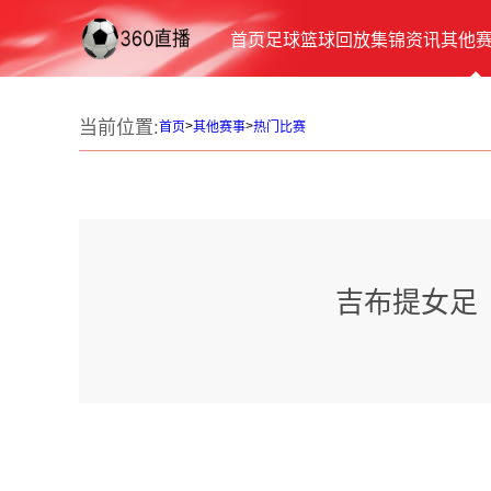
首页
足球
篮球
回放
集锦
资讯
其他
当前位置:
>
>
首页
其他赛事
热门比赛
吉布提女足