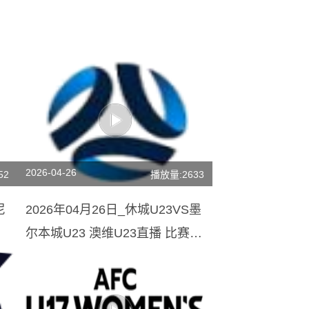
2026-04-26
52
播放量:2633
尼
2026年04月26日_休城U23VS墨
尔本城U23 澳维U23直播 比赛直
播