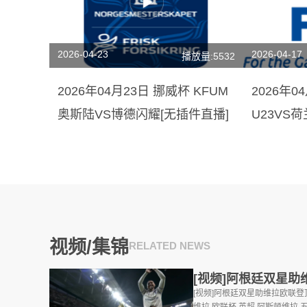
2026-04-23
2026-04-17
播放量:5532
2026年04月23日 挪威杯 KFUM
2026年0
奥斯陆VS博德闪耀[无插件直播]
U23VS
免费直播
视频/集锦
RELATED NEWS
[视频]阿根廷双星助维拉欧联