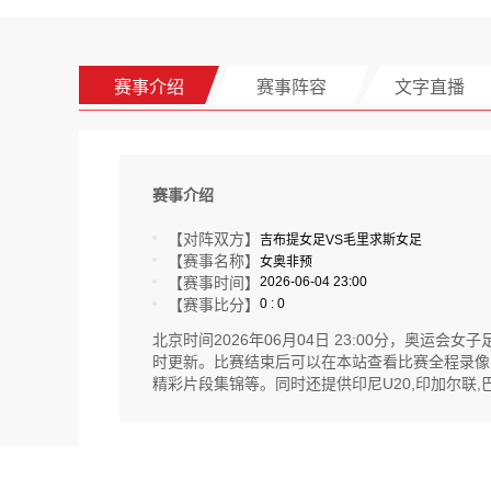
赛事介绍
赛事阵容
文字直播
赛事介绍
【对阵双方】
吉布提女足VS毛里求斯女足
【赛事名称】
女奥非预
【赛事时间】
2026-06-04 23:00
【赛事比分】
0 : 0
北京时间2026年06月04日 23:00分，奥
时更新。比赛结束后可以在本站查看比赛全程录像
精彩片段集锦等。同时还提供印尼U20,印加尔联,巴