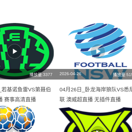
2026-04-26
播放量:3377
播放量:51
日_若基诺鱼雷VS第聂伯
04月26日_卧龙海岸狼队VS悉
播 赛事高清直播
联 澳威超直播 无插件直播