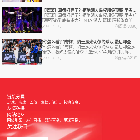
【篮球】算盘打烂了？拒绝湖人鸟权超级顶薪 里夫斯顶薪野心到底
【篮球】算盘打烂了？拒绝湖人鸟权超级顶薪 里夫斯
顶薪野心到底有多大？,NBA,湖人,篮球,精彩体育剪辑
视频在线播放。本站提供最全的篮球视频足球视频,集
阅读(3080)
[2026-05-06]
锦,录像。
[你怎么看？]夸梅：骑士是米切尔的球队 最后却全是哈登打 教
[你怎么看？]夸梅：骑士是米切尔的球队 最后却全是
哈登打 教练太偏心哈登了,篮球,NBA,哈登,米切尔,骑
士。欢迎收藏本站，24小时为你更新最新的足球，篮
阅读(3218)
[2026-05-20]
球体育资讯。
链接分类
足球
篮球
回放
集锦
资讯
其他赛事
友情链接
网站地图
网站地图
热门直播
篮球直播
足球直播
关注我们