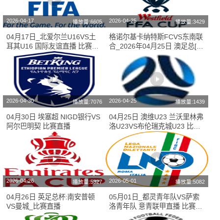
2026-04-17
2026-04-25
播放量:6605
播放量:3429
04月17日_北爱尔兰U16VS土
格诺尔基卡纳特斯FCVS东南联
耳其U16 国际友谊直播 比赛在
合_2026年04月25日 澳足总[比
线观看
赛直播]
2026-04-30
2026-04-25
播放量:7076
播放量:1439
04月30日 埃塞超 NIGD银行VS
04月25日 澳维U23 兰沃里林弗
阿尔巴明契 比赛直播
洛U23VS布伦瑞克城U23 比赛
在线观看
2026-04-26
2026-05-01
播放量:5327
播放量:5082
04月26日 英足总杯:南安普顿
05月01日_都灵青年队VS萨索
VS曼城_比赛直播
洛青年队 意青联甲直播 比赛在
线观看