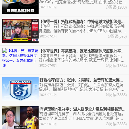
We Go"，他完全接受所有条款,足球,西甲,皇家马德
里,穆里尼奥,本菲卡。欢迎收藏本站，24小时为你更
阅读(1988)
[2026-05-16]
新最新的足球，篮球体育资讯。
【值得一看】拓媒谈杨瀚森：中锋运球突破扣篮是独特技能，但防守
【值得一看】拓媒谈杨瀚森：中锋运球突破扣篮是独
特技能，但防守仍问题不小！,NBA,CBA,中国篮球,中
国队,开拓者,杨瀚森,中国男篮,篮球,精彩体育剪辑视
阅读(576)
[2026-07-14]
频在线播放。本站提供最全的篮球视频足球视频,集
锦,录像。
【体育世界】蒂莱曼斯：这场比赛整体尺度很公平，双方都拿出了该
【体育世界】蒂莱曼斯：这场比赛整体尺度很公平，
双方都拿出了该有的对抗强度,足球,世界杯,比利时。
欢迎收藏本站，24小时为你更新最新的足球，篮球体
阅读(1364)
[2026-07-07]
育资讯。
[好看推荐]官方：张帅、刘锦程、兰晋晖加盟大连英博B队，将随
[好看推荐]官方：张帅、刘锦程、兰晋晖加盟大连英
博B队，将随队征战中乙,足球,大连英博,转会,中乙,中
国足球,大连英博B队。欢迎收藏本站，24小时为你更
阅读(3838)
[2026-07-19]
新最新的足球，篮球体育资讯。
[有道理嘛?]孔祥宇：湖人拼尽全力离胜利相距甚远，雷霆甚至没
[有道理嘛?]孔祥宇：湖人拼尽全力离胜利相距甚远，
雷霆甚至没怎么出汗！,NBA,雷霆,湖人,詹姆斯,篮球,
精彩体育剪辑视频在线播放。本站提供最全的篮球视
阅读(3335)
[2026-05-10]
频足球视频,集锦,录像。