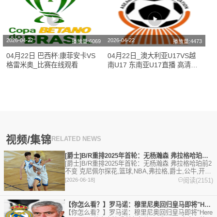
2026-04-22
2026-04-22
播放量:6069
播放量:4473
04月22日 巴西杯:康菲安卡VS
04月22日_澳大利亚U17VS越
格雷米奥_比赛在线观看
南U17 东南亚U17直播 高清直
播
视频/集锦
RELATED NEWS
[爵士]B/R重排2025年首轮：无杨瀚森 弗拉格哈珀前2不
[爵士]B/R重排2025年首轮：无杨瀚森 弗拉格哈珀前2
不变 克尼佩尔探花,篮球,NBA,弗拉格,爵士,公牛,开拓
者,杨瀚森,太阳,独行侠,马刺,76人,奇才,鹈鹕,篮网,猛
阅读(2151)
[2026-06-18]
龙,老鹰,雷霆,灰熊,森林狼,热火,魔术,凯尔特人,快船,
小牛。欢迎收藏本站，24小时为你更新最新的足球，
篮球体育资讯。
【你怎么看？】罗马诺：穆里尼奥回归皇马即将"Here We
【你怎么看？】罗马诺：穆里尼奥回归皇马即将"Here