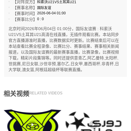
【对阵双方】
科索沃U21VS土耳其U21
【赛事名称】
国际友谊
【赛事时间】
2026-06-04 01:00
【赛事比分】
0 : 0
北京时间2026年06月04日 01:00分，国际友谊赛 : 科索沃
U21VS土耳其U21高清在线直播，无插件观看比赛。本站同步
官方直播源准时直播，比赛数据实时更新。比赛结束后可以在
本站查看比赛全程录像、比赛比分、赛事结果、赛事相关新闻
报道，以及国际友谊赛的最新赛事直播，比赛录像，比赛视频
下载，精彩片段集锦等。同时还提供意青乙,阿乙曼特,太阳杯,
世挑赛,尼日女联,沙世非预,塞尔乙,日女甲,墨西哥杯,非青杯,日
大学联,澳女篮,阿根廷超级杯等联赛直播。
相关视频
RELATED VIDEOS