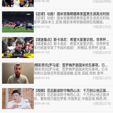
火箭,雷霆。欢迎收藏本站，24小时为你更新最新的足
阅读(4996)
[2026-06-20]
球，篮球体育资讯。
【足球】功勋！国米官推晒德弗里蓝黑生涯高光时刻
【足球】功勋！国米官推晒德弗里蓝黑生涯高光时刻,
意甲,国际米兰,足球,精彩体育剪辑视频在线播放。本
站提供最全的篮球视频足球视频,集锦,录像。
阅读(1332)
[2026-07-01]
【球迷看点】斯卡洛尼：希望大家意识到，世界杯亚军已经是非常了
【球迷看点】斯卡洛尼：希望大家意识到，世界杯亚
军已经是非常了不起的成就！,阿根廷,世界杯,足球,精
彩体育剪辑视频在线播放。本站提供最全的篮球视频
阅读(1810)
[2026-07-22]
足球视频,集锦,录像。
[精彩资讯]罗马诺：签罗梅罗是国米优先事项，已与热刺以及球员
[精彩资讯]罗马诺：签罗梅罗是国米优先事项，已与
热刺以及球员阵营直接接触,足球,英超,热刺,意甲,国
际米兰。欢迎收藏本站，24小时为你更新最新的足
阅读(1207)
[2026-07-24]
球，篮球体育资讯。
【视频】范志毅谈防守梅西心法：千万别让他正面冲你，要防他只能
【视频】范志毅谈防守梅西心法：千万别让他正面冲
你，要防他只能在梦里,中国男足,中国足球,梅西,阿根
廷,足球,精彩体育剪辑视频在线播放。本站提供最全
阅读(3275)
[2026-06-10]
的篮球视频足球视频,集锦,录像。