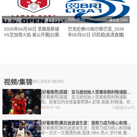
2026-04-30
2026-05-02
播放量:8582
播放量:3368
2026年04月30日 圣路易斯城
巴克伦佛VS帕尔斯巴亚_2026
VS芝加哥火焰 美公开赛[比赛直
年05月02日 印尼超[高清直播]
播]
视频/集锦
RELATED NEWS
[好看推荐]英媒：亚马逊创始人受邀收购利物浦股权，前者位列全
[好看推荐]英媒：亚马逊创始人受邀收购利物浦股
权，前者位列全球富豪榜第4,足球,英超,利物浦。欢迎
收藏本站，24小时为你更新最新的足球，篮球体育资
阅读(4147)
[2026-07-22]
讯。
[好看推荐]奥拉迪波谈生涯：我努力成为核心和领袖 却一次又一
[好看推荐]奥拉迪波谈生涯：我努力成为核心和领袖
却一次又一次遭遇伤病,篮球,NBA,热火,步行者,魔术,