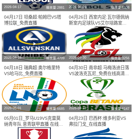
2026-04-17
2026-04-26
播放量:2881
播放量:8338
04月17日 坦桑超:帕姆巴VS塔
04月26日 西室内足:瓦尔德佩纳
博拉联_免费直播
斯室内足球队VS艾尔培路室内
足球队_赛事高清直播
2026-04-18
2026-04-30
播放量:4709
播放量:3256
04月18日 瑞典超:奥尔格里特
04月30日 南非超:马梅洛迪日落
VS哈马比_免费直播
VS波洛克瓦尼_免费在线高清直
播
2026-05-01
2026-04-23
播放量:6685
播放量:6147
05月01日_罗马U19VS克雷莫
04月23日 巴西杯:维多利亚VS
纳青年队 意青联甲直播 在线直
弗拉门戈_在线直播
播