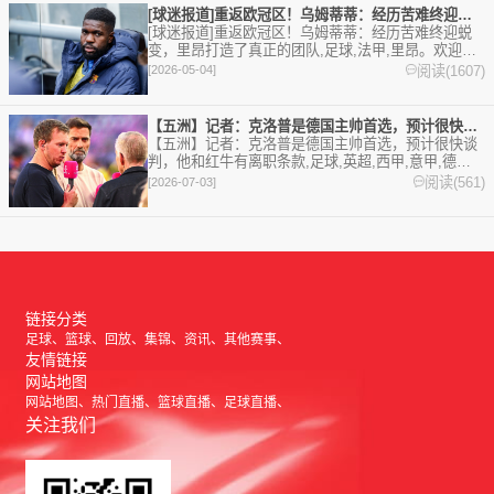
[球迷报道]重返欧冠区！乌姆蒂蒂：经历苦难终迎蜕变，里昂打造
[球迷报道]重返欧冠区！乌姆蒂蒂：经历苦难终迎蜕
变，里昂打造了真正的团队,足球,法甲,里昂。欢迎收
藏本站，24小时为你更新最新的足球，篮球体育资
阅读(1607)
[2026-05-04]
讯。
【五洲】记者：克洛普是德国主帅首选，预计很快谈判，他和红牛有
【五洲】记者：克洛普是德国主帅首选，预计很快谈
判，他和红牛有离职条款,足球,英超,西甲,意甲,德甲,
德国,克洛普,法甲,五洲,国家队,世界杯。欢迎收藏本
阅读(561)
[2026-07-03]
站，24小时为你更新最新的足球，篮球体育资讯。
链接分类
足球
篮球
回放
集锦
资讯
其他赛事
友情链接
网站地图
网站地图
热门直播
篮球直播
足球直播
关注我们