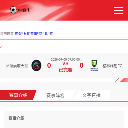
>
>
当前位置:
首页
其他赛事
热门比赛
2026-07-09 07:00:00
VS
0
0
萨拉索塔天堂
格林维勒FC
已完赛
赛事介绍
赛事阵容
文字直播
赛事介绍