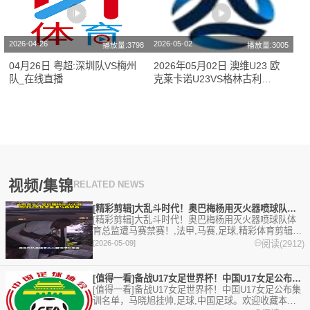
2026-04-26
2026-05-02
播放量:3798
播放量:3005
04月26日 粤超:深圳队VS梅州
2026年05月02日 澳维U23 欧
队_在线直播
克莱卡诺U23VS格林古利
U23[比赛在线观看]
视频/集锦
RELATED NEWS
[精彩剪辑]大乱斗时代！奥巴梅杨用灭火器喷球队体育总监遭马赛
[精彩剪辑]大乱斗时代！奥巴梅杨用灭火器喷球队体
育总监遭马赛禁赛！,法甲,马赛,足球,精彩体育剪辑视
频在线播放。本站提供最全的篮球视频足球视频,集
阅读(2912)
[2026-05-09]
锦,录像。
[值得一看]备战U17女足世界杯！中国U17女足公布集训名单
[值得一看]备战U17女足世界杯！中国U17女足公布集
训名单，马晓旭挂帅,足球,中国足球。欢迎收藏本