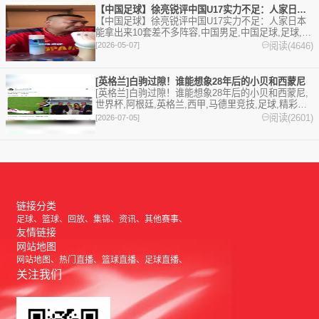
【中国足球】徐亮锐评中国U17实力不足：人家日本能拿出来10
【中国足球】徐亮锐评中国U17实力不足：人家日本
能拿出来10套差不多阵容,中国男足,中国足球,足球,精
彩体育剪辑视频在线播放。本站提供最全的篮球视频
阅读(4646)
[2026-05-07]
足球视频,集锦,录像。
[英格兰]白驹过隙！谁能想象28年后的小贝和西蒙尼
[英格兰]白驹过隙！谁能想象28年后的小贝和西蒙尼,
世界杯,阿根廷,英格兰,西甲,马德里竞技,足球,精彩体
育剪辑视频在线播放。本站提供最全的篮球视频足球
阅读(2601)
[2026-07-05]
视频,集锦,录像。
链接分类
足球
篮球
回放
集锦
资讯
其他赛事
友情链接
网站地图
网站地图
热门直播
篮球直播
足球直播
关注我们