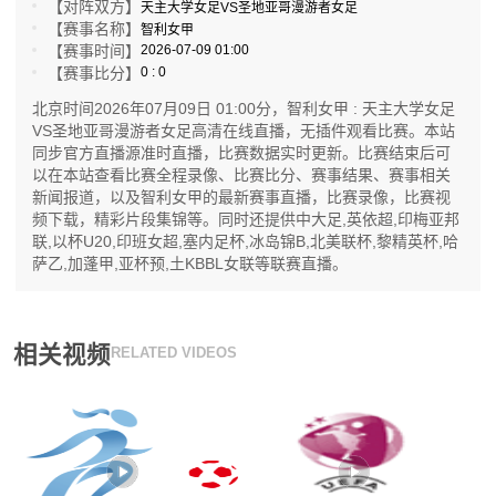
【对阵双方】
天主大学女足VS圣地亚哥漫游者女足
【赛事名称】
智利女甲
【赛事时间】
2026-07-09 01:00
【赛事比分】
0 : 0
北京时间2026年07月09日 01:00分，智利女甲 : 天主大学女足
VS圣地亚哥漫游者女足高清在线直播，无插件观看比赛。本站
同步官方直播源准时直播，比赛数据实时更新。比赛结束后可
以在本站查看比赛全程录像、比赛比分、赛事结果、赛事相关
新闻报道，以及智利女甲的最新赛事直播，比赛录像，比赛视
频下载，精彩片段集锦等。同时还提供中大足,英依超,印梅亚邦
联,以杯U20,印班女超,塞内足杯,冰岛锦B,北美联杯,黎精英杯,哈
萨乙,加蓬甲,亚杯预,土KBBL女联等联赛直播。
相关视频
RELATED VIDEOS