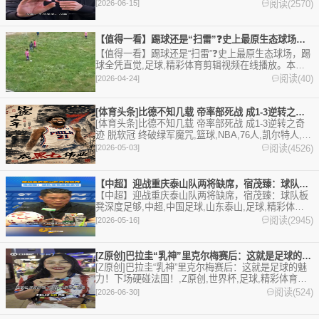
育剪辑视频在线播放。本站提供最全的篮球视频足球
阅读(2570)
[2026-06-15]
视频,集锦,录像。
【值得一看】踢球还是“扫雷”❓️史上最原生态球场，踢球全凭直
【值得一看】踢球还是“扫雷”❓️史上最原生态球场，踢
球全凭直觉,足球,精彩体育剪辑视频在线播放。本站
提供最全的篮球视频足球视频,集锦,录像。
阅读(40)
[2026-04-24]
[体育头条]比德不知几载 帝率部死战 成1-3逆转之奇迹 脱
[体育头条]比德不知几载 帝率部死战 成1-3逆转之奇
迹 脱软冠 终破绿军魔咒,篮球,NBA,76人,凯尔特人,恩
比德。欢迎收藏本站，24小时为你更新最新的足球，
阅读(4526)
[2026-05-03]
篮球体育资讯。
【中超】迎战重庆泰山队两将缺席，宿茂臻：球队板凳深度足够
【中超】迎战重庆泰山队两将缺席，宿茂臻：球队板
凳深度足够,中超,中国足球,山东泰山,足球,精彩体育
剪辑视频在线播放。本站提供最全的篮球视频足球视
阅读(2945)
[2026-05-16]
频,集锦,录像。
[Z原创]巴拉圭“乳神”里克尔梅赛后：这就是足球的魅力！下场
[Z原创]巴拉圭“乳神”里克尔梅赛后：这就是足球的魅
力！下场硬碰法国！,Z原创,世界杯,足球,精彩体育剪
辑视频在线播放。本站提供最全的篮球视频足球视频,
阅读(524)
[2026-06-30]
集锦,录像。