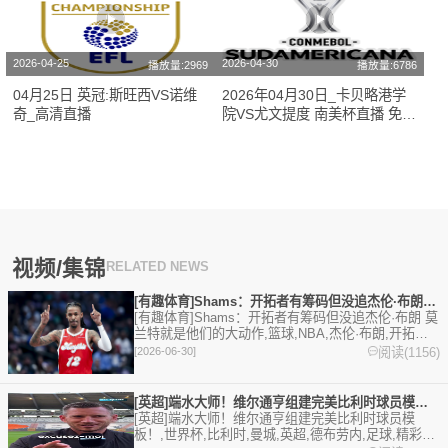
2026-04-25
2026-04-30
播放量:2969
播放量:6786
04月25日 英冠:斯旺西VS诺维
2026年04月30日_卡贝略港学
奇_高清直播
院VS尤文提度 南美杯直播 免费
直播
视频/集锦
RELATED NEWS
[有趣体育]Shams：开拓者有筹码但没追杰伦·布朗 莫兰特
[有趣体育]Shams：开拓者有筹码但没追杰伦·布朗 莫
兰特就是他们的大动作,篮球,NBA,杰伦·布朗,开拓者,
凯尔特人,莫兰特,灰熊。欢迎收藏本站，24小时为你
阅读(1156)
[2026-06-30]
更新最新的足球，篮球体育资讯。
[英超]端水大师！维尔通亨组建完美比利时球员模板！
[英超]端水大师！维尔通亨组建完美比利时球员模
板！,世界杯,比利时,曼城,英超,德布劳内,足球,精彩体