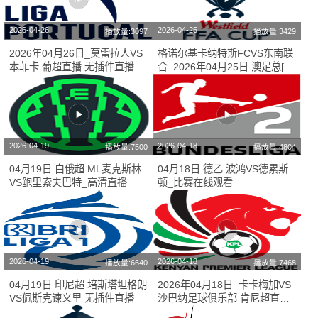
2026-04-26
2026-04-25
播放量:3097
播放量:3429
2026年04月26日_莫雷拉人VS
格诺尔基卡纳特斯FCVS东南联
本菲卡 葡超直播 无插件直播
合_2026年04月25日 澳足总[比
赛直播]
2026-04-19
2026-04-18
播放量:7500
播放量:4804
04月19日 白俄超:ML麦克斯林
04月18日 德乙:波鸿VS德累斯
VS鲍里索夫巴特_高清直播
顿_比赛在线观看
2026-04-19
2026-04-18
播放量:6640
播放量:7468
04月19日 印尼超 培斯塔坦格朗
2026年04月18日_卡卡梅加VS
VS佩斯克谏义里 无插件直播
沙巴纳足球俱乐部 肯尼超直播
无插件直播