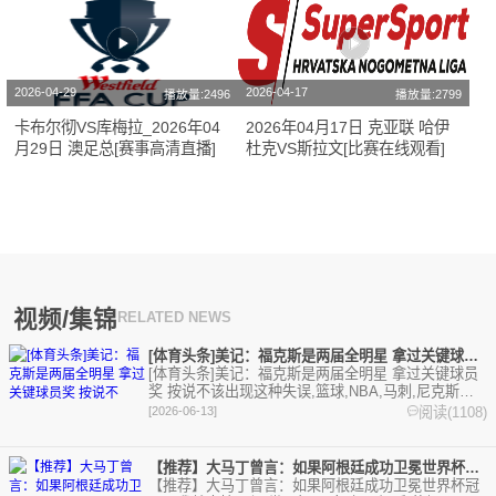
2026-04-29
2026-04-17
播放量:2496
播放量:2799
卡布尔彻VS库梅拉_2026年04
2026年04月17日 克亚联 哈伊
月29日 澳足总[赛事高清直播]
杜克VS斯拉文[比赛在线观看]
视频/集锦
RELATED NEWS
[体育头条]美记：福克斯是两届全明星 拿过关键球员奖 按说不
[体育头条]美记：福克斯是两届全明星 拿过关键球员
奖 按说不该出现这种失误,篮球,NBA,马刺,尼克斯。
欢迎收藏本站，24小时为你更新最新的足球，篮球体
阅读(1108)
[2026-06-13]
育资讯。
【推荐】大马丁曾言：如果阿根廷成功卫冕世界杯冠军，我就直接退
【推荐】大马丁曾言：如果阿根廷成功卫冕世界杯冠