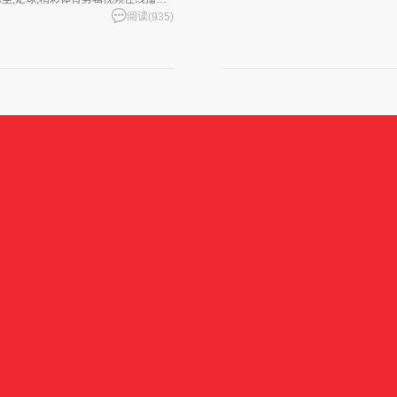
球视频,集锦,录像。
阅读(935)