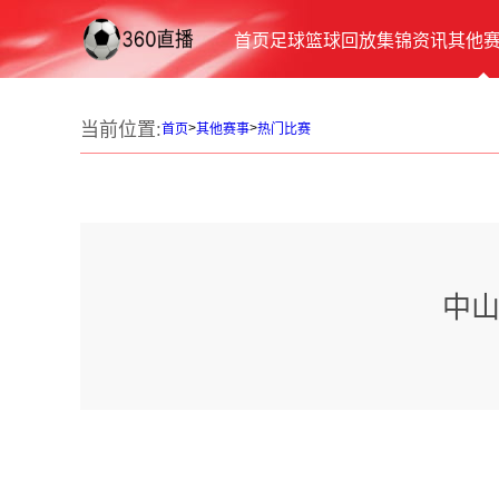
首页
足球
篮球
回放
集锦
资讯
其他
当前位置:
>
>
首页
其他赛事
热门比赛
中