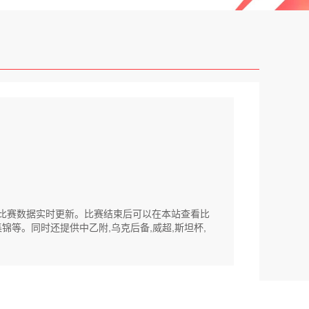
直播，比赛数据实时更新。比赛结束后可以在本站查看比
等。同时还提供中乙附,乌克后备,威超,斯坦杯,