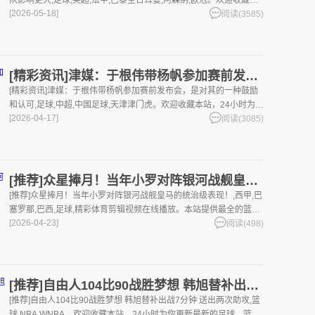
队影响更大,足球,英超,法甲,巴黎圣日耳曼,阿森纳,欧冠。欢迎收藏本
[2026-05-18]
站，24小时为你更新最新的足球，篮球体育资讯。
阅读(3585)
[精彩资讯]津媒：于根伟带杨帆参加赛前发布会，是对其的一种鼓
[精彩资讯]津媒：于根伟带杨帆参加赛前发布会，是对其的一种鼓励
和认可,足球,中超,中国足球,天津津门虎。欢迎收藏本站，24小时为你
[2026-04-17]
更新最新的足球，篮球体育资讯。
阅读(3085)
[推荐]众星捧月！当年小罗对阵银河战舰皇马的统治级表现！
[推荐]众星捧月！当年小罗对阵银河战舰皇马的统治级表现！,西甲,巴
塞罗那,巴西,足球,精彩体育剪辑视频在线播放。本站提供最全的篮球
[2026-04-23]
视频足球视频,集锦,录像。
阅读(498)
[推荐]自由人104比90战胜梦想 韩旭替补出战7分钟 送出
[推荐]自由人104比90战胜梦想 韩旭替补出战7分钟 送出两次助攻,篮
球,NBA,WNBA。欢迎收藏本站，24小时为你更新最新的足球，篮球