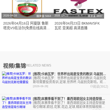
2026-04-16
2026-04-23
播放量:5664
播放量:6837
2026年04月16日 阿曼联 鲁斯
2026年04月23日 BKMAVSFK
塔克VS佐法尔[免费在线高清直
瓦尼 亚美超 高清直播
播]
视频/集锦
RELATED NEWS
[推荐]卡纳瓦罗：世界杯出局是宝贵的教训 乌兹别克斯坦需要投
[推荐]卡纳瓦罗：世界杯出局是宝贵的教训 乌兹别克
斯坦需要投资青训,足球,世界杯,乌兹别克斯坦。欢迎
收藏本站，24小时为你更新最新的足球，篮球体育资
阅读(3912)
[2026-06-28]
讯。
[推荐]本赛季看不到了！墨西哥欧冠女主持造型很是吸引眼球
[推荐]本赛季看不到了！墨西哥欧冠女主持造型很是
吸引眼球,欧冠,花絮,花边,足球,精彩体育剪辑视频在