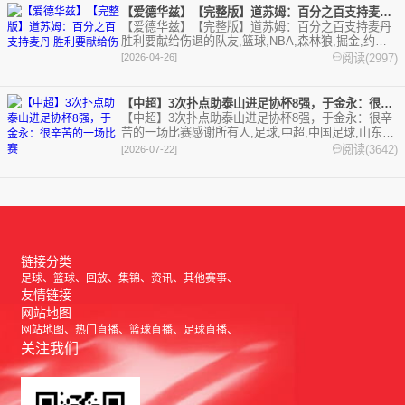
【爱德华兹】【完整版】道苏姆：百分之百支持麦丹 胜利要献给伤
【爱德华兹】【完整版】道苏姆：百分之百支持麦丹
胜利要献给伤退的队友,篮球,NBA,森林狼,掘金,约基
奇,爱德华兹。欢迎收藏本站，24小时为你更新最新的
阅读(2997)
[2026-04-26]
足球，篮球体育资讯。
【中超】3次扑点助泰山进足协杯8强，于金永：很辛苦的一场比赛
【中超】3次扑点助泰山进足协杯8强，于金永：很辛
苦的一场比赛感谢所有人,足球,中超,中国足球,山东泰
山,武汉三镇。欢迎收藏本站，24小时为你更新最新的
阅读(3642)
[2026-07-22]
足球，篮球体育资讯。
链接分类
足球
篮球
回放
集锦
资讯
其他赛事
友情链接
网站地图
网站地图
热门直播
篮球直播
足球直播
关注我们