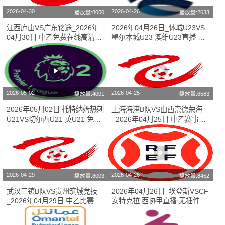
2026-04-30
2026-04-26
播放量:8050
播放量:2633
江西庐山VS广东铭途_2026年
2026年04月26日_休城U23VS
04月30日 中乙免费在线高清直
墨尔本城U23 澳维U23直播 比
播
赛直播
2026-05-02
2026-04-25
播放量:4001
播放量:6563
2026年05月02日 托特纳姆热刺
上海海港B队VS山西崇德荣海
U21VS切尔西U21 英U21 免费
_2026年04月25日 中乙赛事高
在线高清直播
清直播
2026-04-29
2026-04-26
播放量:8003
播放量:8452
武汉三镇B队VS贵州筑城竞技
2026年04月26日_埃登斯VSCF
_2026年04月29日 中乙比赛在
安特克拉 西协甲直播 无插件直
线观看
播