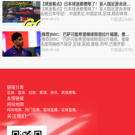
【球迷看点】日本球迷都傻眼了！盲人国足游龙进球击败日本夺冠！
【球迷看点】日本球迷都傻眼了！盲人国足游龙进球
击败日本夺冠！,中国男足,中国足球,足球,精彩体育剪
辑视频在线播放。本站提供最全的篮球视频足球视频,
阅读(2349)
[2026-04-27]
集锦,录像。
[推荐]BBC：巴萨可能希望继续租借拉什福德，曼联态度明确绝
[推荐]BBC：巴萨可能希望继续租借拉什福德，曼联
态度明确绝不接受,足球,英超,曼联,西甲,巴塞罗那,转
会。欢迎收藏本站，24小时为你更新最新的足球，篮
阅读(2978)
[2026-05-12]
球体育资讯。
链接分类
足球
篮球
回放
集锦
资讯
其他赛事
友情链接
网站地图
网站地图
热门直播
篮球直播
足球直播
关注我们