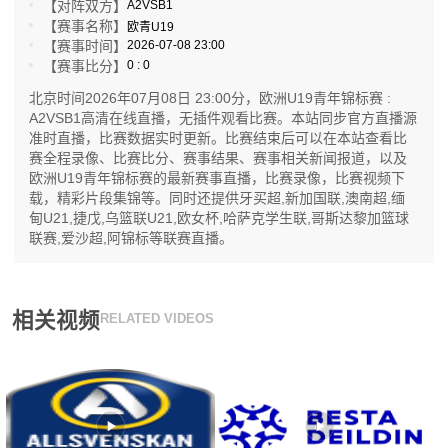
【对阵双方】
A2VSB1
【赛事名称】
欧青U19
【赛事时间】
2026-07-08 23:00
【赛事比分】
0 : 0
北京时间2026年07月08日 23:00分，欧洲U19青年锦标赛 :
A2VSB1高清在线直播，无插件观看比赛。本站同步官方直播源
准时直播，比赛数据实时更新。比赛结束后可以在本站查看比
赛全程录像、比赛比分、赛事结果、赛事相关新闻报道，以及
欧洲U19青年锦标赛的最新赛事直播，比赛录像，比赛视频下
载，精彩片段集锦等。同时还提供牙买超,新加国联,澳南超,缅
甸U21,捷戊,乌篮联U21,欧女杯,哈萨克学生联,哥斯达黎加篮球
联赛,爱沙超,阿锦标等联赛直播。
相关视频
RELATED VIDEOS