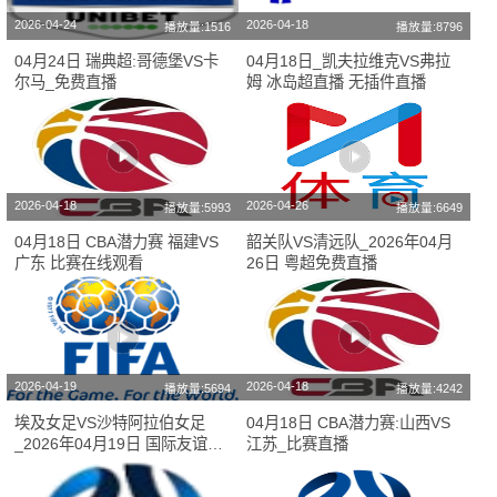
2026-04-24
2026-04-18
播放量:1516
播放量:8796
04月24日 瑞典超:哥德堡VS卡
04月18日_凯夫拉维克VS弗拉
尔马_免费直播
姆 冰岛超直播 无插件直播
2026-04-18
2026-04-26
播放量:5993
播放量:6649
04月18日 CBA潜力赛 福建VS
韶关队VS清远队_2026年04月
广东 比赛在线观看
26日 粤超免费直播
2026-04-19
2026-04-18
播放量:5694
播放量:4242
埃及女足VS沙特阿拉伯女足
04月18日 CBA潜力赛:山西VS
_2026年04月19日 国际友谊比
江苏_比赛直播
赛直播