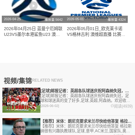
2026-04-25
2026-05-01
播放量:5642
播放量:4324
2026年04月25日 蓝曼宁厄姆联
2026年05月01日_欧克莱卡诺
U23VS墨尔本港鲨鱼U23 澳维
VS格林古利 澳维超直播 比赛直
U23 免费在线高清直播
播
视频/集锦
RELATED NEWS
[足球]邮报记者：英超各队球迷庆祝阿森纳失冠，足球和球迷真的
[足球]邮报记者：英超各队球迷庆祝阿森纳失冠，足
球和球迷真的变了好多,足球,英超,阿森纳。欢迎收藏
本站，24小时为你更新最新的足球，篮球体育资讯。
阅读(4939)
[2026-06-02]
【推荐】米体：朗尼克要求米兰尽快给他答复 格拉斯纳很有兴趣执
【推荐】米体：朗尼克要求米兰尽快给他答复 格拉斯
纳很有兴趣执教球队,足球,意甲,AC米兰,国家队,奥地