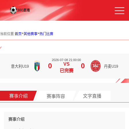
>
>
当前位置:
首页
其他赛事
热门比赛
2026-07-08 21:00:00
VS
0
0
意大利U19
丹麦U19
已完赛
赛事介绍
赛事阵容
文字直播
赛事介绍