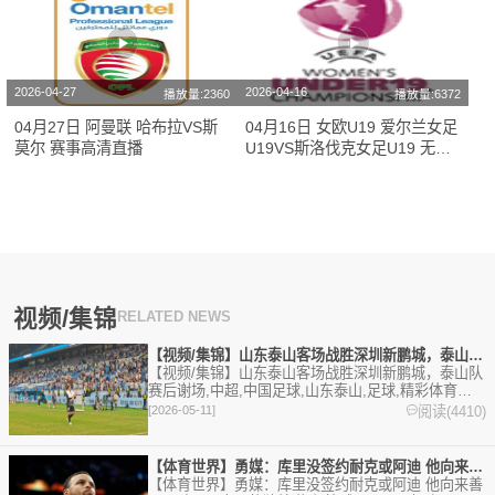
2026-04-27
2026-04-16
播放量:2360
播放量:6372
04月27日 阿曼联 哈布拉VS斯
04月16日 女欧U19 爱尔兰女足
莫尔 赛事高清直播
U19VS斯洛伐克女足U19 无插
件直播
视频/集锦
RELATED NEWS
【视频/集锦】山东泰山客场战胜深圳新鹏城，泰山队赛后谢场
【视频/集锦】山东泰山客场战胜深圳新鹏城，泰山队
赛后谢场,中超,中国足球,山东泰山,足球,精彩体育剪
辑视频在线播放。本站提供最全的篮球视频足球视频,
阅读(4410)
[2026-05-11]
集锦,录像。
【体育世界】勇媒：库里没签约耐克或阿迪 他向来善于开辟属于自
【体育世界】勇媒：库里没签约耐克或阿迪 他向来善