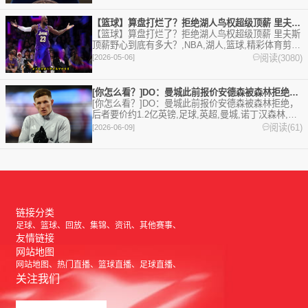
【篮球】算盘打烂了？拒绝湖人鸟权超级顶薪 里夫斯顶薪野心到底
【篮球】算盘打烂了？拒绝湖人鸟权超级顶薪 里夫斯
顶薪野心到底有多大？,NBA,湖人,篮球,精彩体育剪辑
视频在线播放。本站提供最全的篮球视频足球视频,集
阅读(3080)
[2026-05-06]
锦,录像。
[你怎么看？]DO：曼城此前报价安德森被森林拒绝，后者要价约
[你怎么看？]DO：曼城此前报价安德森被森林拒绝，
后者要价约1.2亿英镑,足球,英超,曼城,诺丁汉森林,转
会。欢迎收藏本站，24小时为你更新最新的足球，篮
阅读(61)
[2026-06-09]
球体育资讯。
链接分类
足球
篮球
回放
集锦
资讯
其他赛事
友情链接
网站地图
网站地图
热门直播
篮球直播
足球直播
关注我们