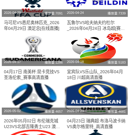
2026-04-29
2026-04-24
播放量:7091
播放量:7339
马可尼VS悉尼奥林匹克_2026
瓦鲁尔VS哈夫纳夫约杜尔
年04月29日 澳足总[在线直播]
_2026年04月24日 冰岛超[赛事
高清直播]
2026-04-17
2026-04-18
播放量:1286
播放量:5183
04月17日 南美杯:昆卡竞技VS
宜宾队VS乐山队_2026年04月
圣洛伦索_赛事高清直播
18日 川超高清直播
2026-05-02
2026-04-23
播放量:4657
播放量:4681
2026年05月02日 布伦瑞克城
04月23日 瑞典超:布洛马波卡纳
U23VS北部吉隆勇士U23 澳维
VS奥尔格里特_高清直播
U23[比赛直播]