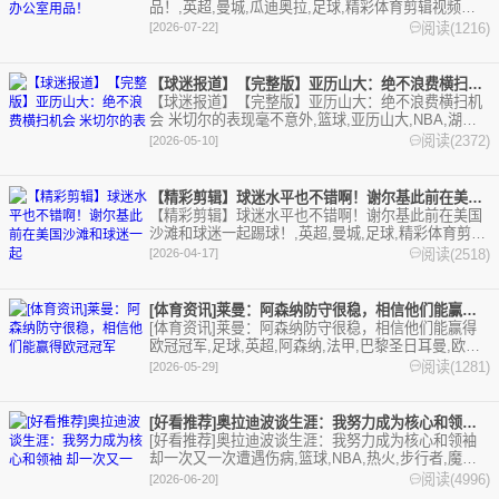
品！,英超,曼城,瓜迪奥拉,足球,精彩体育剪辑视频在
线播放。本站提供最全的篮球视频足球视频,集锦,录
阅读(1216)
[2026-07-22]
像。
【球迷报道】【完整版】亚历山大：绝不浪费横扫机会 米切尔的表
【球迷报道】【完整版】亚历山大：绝不浪费横扫机
会 米切尔的表现毫不意外,篮球,亚历山大,NBA,湖人,
雷霆。欢迎收藏本站，24小时为你更新最新的足球，
阅读(2372)
[2026-05-10]
篮球体育资讯。
【精彩剪辑】球迷水平也不错啊！谢尔基此前在美国沙滩和球迷一起
【精彩剪辑】球迷水平也不错啊！谢尔基此前在美国
沙滩和球迷一起踢球！,英超,曼城,足球,精彩体育剪辑
视频在线播放。本站提供最全的篮球视频足球视频,集
阅读(2518)
[2026-04-17]
锦,录像。
[体育资讯]莱曼：阿森纳防守很稳，相信他们能赢得欧冠冠军
[体育资讯]莱曼：阿森纳防守很稳，相信他们能赢得
欧冠冠军,足球,英超,阿森纳,法甲,巴黎圣日耳曼,欧
冠。欢迎收藏本站，24小时为你更新最新的足球，篮
阅读(1281)
[2026-05-29]
球体育资讯。
[好看推荐]奥拉迪波谈生涯：我努力成为核心和领袖 却一次又一
[好看推荐]奥拉迪波谈生涯：我努力成为核心和领袖
却一次又一次遭遇伤病,篮球,NBA,热火,步行者,魔术,
火箭,雷霆。欢迎收藏本站，24小时为你更新最新的足
阅读(4996)
[2026-06-20]
球，篮球体育资讯。