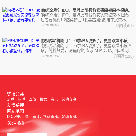
[你怎么看？]DO：曼城此前报价安德森被森林拒绝，后者要价约
[你怎么看？]DO：曼城此前报价安德森被森林拒绝，
后者要价约1.2亿英镑,足球,英超,曼城,诺丁汉森林,转
会。欢迎收藏本站，24小时为你更新最新的足球，篮
阅读(61)
[2026-06-09]
球体育资讯。
[视频/集锦]段冉：平时NBA说多了，更喜欢看小孩篮球，纯粹
[视频/集锦]段冉：平时NBA说多了，更喜欢看小孩篮
球，纯粹热爱，没有商业,篮球,NBA,CBA,中国篮球,
精彩体育剪辑视频在线播放。本站提供最全的篮球视
阅读(218)
[2026-07-24]
频足球视频,集锦,录像。
链接分类
足球
篮球
回放
集锦
资讯
其他赛事
友情链接
网站地图
网站地图
热门直播
篮球直播
足球直播
关注我们