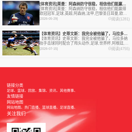
[体育资讯]莱曼：阿森纳防守很稳，相信他们能赢得欧冠冠军
[体育资讯]莱曼：阿森纳防守很稳，相信他们能赢得
欧冠冠军,足球,英超,阿森纳,法甲,巴黎圣日耳曼,欧
冠。欢迎收藏本站，24小时为你更新最新的足球，篮
阅读(1281)
[2026-05-29]
球体育资讯。
【体育资讯】史蒂文斯：我完全被他骗了，马拉多纳抬手击球同时配
【体育资讯】史蒂文斯：我完全被他骗了，马拉多纳
抬手击球同时配合了甩头动作,足球,世界杯,阿根廷,英
格兰。欢迎收藏本站，24小时为你更新最新的足球，
阅读(4755)
[2026-07-15]
篮球体育资讯。
链接分类
足球
篮球
回放
集锦
资讯
其他赛事
友情链接
网站地图
网站地图
热门直播
篮球直播
足球直播
关注我们