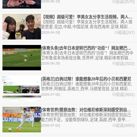
育剪辑视频在线播放。本站提供最全的篮球视频足球
阅读(2570)
[2026-06-15]
视频,集锦,录像。
【视频】超级可爱！李昊女友分享生活视频，两人很是恩爱
【视频】超级可爱！李昊女友分享生活视频，两人很
是恩爱,花边,中超,中国足球,青岛西海岸,足球,精彩体
育剪辑视频在线播放。本站提供最全的篮球视频足球
阅读(247)
[2026-04-29]
视频,集锦,录像。
[体育头条]去年日本逆转巴西的”功臣“！网友晒巴西中卫布鲁诺
[体育头条]去年日本逆转巴西的”功臣“！网友晒巴西中
卫布鲁诺本场表现合集,世界杯,足球,精彩体育剪辑视
频在线播放。本站提供最全的篮球视频足球视频,集
阅读(2502)
[2026-06-29]
锦,录像。
[英格兰]白驹过隙！谁能想象28年后的小贝和西蒙尼
[英格兰]白驹过隙！谁能想象28年后的小贝和西蒙尼,
世界杯,阿根廷,英格兰,西甲,马德里竞技,足球,精彩体
育剪辑视频在线播放。本站提供最全的篮球视频足球
阅读(2601)
[2026-07-05]
视频,集锦,录像。
[体育世界]菅原由势：对位维尼修斯深刻感受到自己能力的不足，
[体育世界]菅原由势：对位维尼修斯深刻感受到自己
能力的不足，没能帮到球队,足球,英超,西甲,意甲,德
甲,法甲,五洲,国家队,世界杯,巴西,日本,皇家马德里。
阅读(4955)
[2026-07-02]
欢迎收藏本站，24小时为你更新最新的足球，篮球体
育资讯。