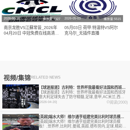
2026-04-20
2026-05-03
播放量:4927
播放量:5515
南京龙胜VS江蘇常晉_2026年
05月03日 荷甲:特温特VS阿尔
04月20日 中冠免费在线高清直
克马尔_无插件直播
播
视频/集锦
RELATED NEWS
【球迷报道】古利特：世界杯我最看好法国和西班牙 意大利足球失
【球迷报道】古利特：世界杯我最看好法国和西班牙
意大利足球失去了防守精髓,足球,意甲,AC米兰,西
甲。欢迎收藏本站，24小时为你更新最新的足球，篮
阅读(2000)
[2026-04-20]
球体育资讯。
[英超]端水大师！维尔通亨组建完美比利时球员模板！
[英超]端水大师！维尔通亨组建完美比利时球员模
板！,世界杯,比利时,曼城,英超,德布劳内,足球,精彩体