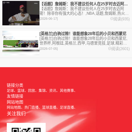
【话题】詹姆斯：我不建议任何人在25岁时去迈阿密！除非你有强
【话题】詹姆斯：我不建议任何人在25岁时去迈阿
密！除非你有强大的心态！,NBA,话题,詹姆斯,热火,
篮球,精彩体育剪辑视频在线播放。本站提供最全的篮
阅读(935)
[2026-06-17]
球视频足球视频,集锦,录像。
[英格兰]白驹过隙！谁能想象28年后的小贝和西蒙尼
[英格兰]白驹过隙！谁能想象28年后的小贝和西蒙尼,
世界杯,阿根廷,英格兰,西甲,马德里竞技,足球,精彩体
育剪辑视频在线播放。本站提供最全的篮球视频足球
阅读(2601)
[2026-07-05]
视频,集锦,录像。
链接分类
足球
篮球
回放
集锦
资讯
其他赛事
友情链接
网站地图
网站地图
热门直播
篮球直播
足球直播
关注我们