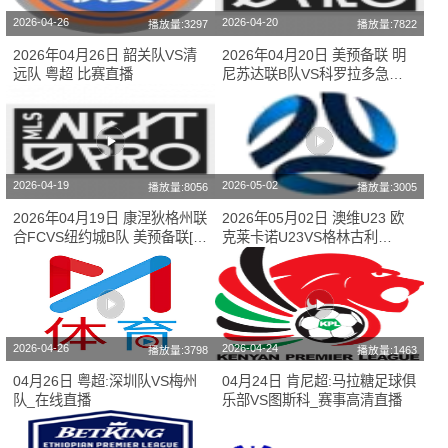
2026-04-26
2026-04-20
播放量:3297
播放量:7822
2026年04月26日 韶关队VS清
2026年04月20日 美预备联 明
远队 粤超 比赛直播
尼苏达联B队VS科罗拉多急流B
队[比赛直播]
2026-04-19
2026-05-02
播放量:8056
播放量:3005
2026年04月19日 康涅狄格州联
2026年05月02日 澳维U23 欧
合FCVS纽约城B队 美预备联[比
克莱卡诺U23VS格林古利
赛直播]
U23[比赛在线观看]
2026-04-26
2026-04-24
播放量:3798
播放量:1463
04月26日 粤超:深圳队VS梅州
04月24日 肯尼超:马拉糖足球俱
队_在线直播
乐部VS图斯科_赛事高清直播