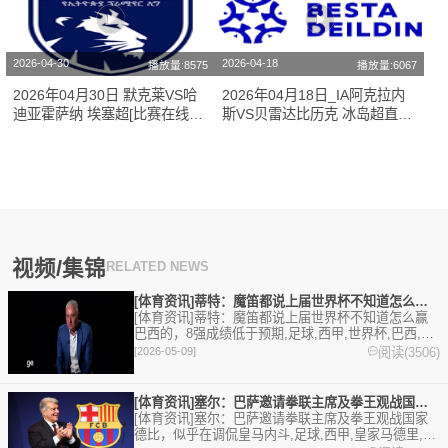
2026-04-30
2026-04-18
播放量:8575
播放量:6067
2026年04月30日 默克莱VS哈
2026年04月18日_IA阿克拉内
迪亚霍萨纳 埃塞超[比赛在线观
斯VS贝雷达比历克 冰岛超直播
看]
无插件直播
视频/集锦
RELATED NEWS
[体育资讯]蒂特：魔笛都说上届世界杯不知道怎么赢巴西的，8强
[体育资讯]蒂特：魔笛都说上届世界杯不知道怎么赢
巴西的，8强成绩低于预期,足球,西甲,世界杯,巴西,克
罗地亚,意甲,五洲,巴甲。欢迎收藏本站，24小时为你
阅读(3506)
[2026-05-09]
更新最新的足球，篮球体育资讯。
[体育资讯]塞尔：巴萨邀请拳联主席及拳王观战国家德比，似乎在
[体育资讯]塞尔：巴萨邀请拳联主席及拳王观战国家
德比，似乎在调侃皇马内斗,足球,西甲,皇家马德里,巴