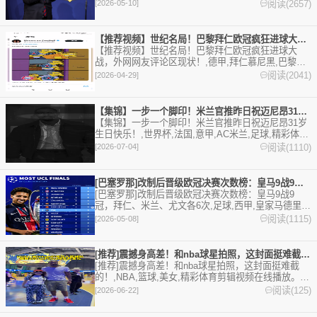
塞罗那。欢迎收藏本站，24小时为你更新最新的足
阅读(2657)
[2026-05-10]
球，篮球体育资讯。
【推荐视频】世纪名局！巴黎拜仁欧冠疯狂进球大战，外网网友评论
【推荐视频】世纪名局！巴黎拜仁欧冠疯狂进球大
战，外网网友评论区现状！,德甲,拜仁慕尼黑,巴黎圣
日耳曼,法甲,欧冠,足球,精彩体育剪辑视频在线播放。
阅读(2041)
[2026-04-29]
本站提供最全的篮球视频足球视频,集锦,录像。
【集锦】一步一个脚印！米兰官推昨日祝迈尼昂31岁生日快乐！
【集锦】一步一个脚印！米兰官推昨日祝迈尼昂31岁
生日快乐！,世界杯,法国,意甲,AC米兰,足球,精彩体育
剪辑视频在线播放。本站提供最全的篮球视频足球视
阅读(1110)
[2026-07-04]
频,集锦,录像。
[巴塞罗那]改制后晋级欧冠决赛次数榜：皇马9战9冠，拜仁、米
[巴塞罗那]改制后晋级欧冠决赛次数榜：皇马9战9
冠，拜仁、米兰、尤文各6次,足球,西甲,皇家马德里,
意甲,AC米兰,尤文图斯,德甲,拜仁慕尼黑,英超,法甲,
阅读(1115)
[2026-05-08]
欧冠,利物浦,巴塞罗那,曼联,巴黎圣日耳曼,国际米兰,
切尔西,多特蒙德,曼城,马德里竞技,阿森纳,瓦伦西
亚。欢迎收藏本站，24小时为你更新最新的足球，篮
[推荐]震撼身高差！和nba球星拍照，这封面挺难截的！
球体育资讯。
[推荐]震撼身高差！和nba球星拍照，这封面挺难截
的！,NBA,篮球,美女,精彩体育剪辑视频在线播放。本
站提供最全的篮球视频足球视频,集锦,录像。
阅读(125)
[2026-06-22]