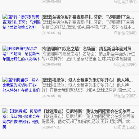
视频在线播放。本站提供最全的篮球视频足球视频,集
阅读(1051)
[2026-05-05]
锦,录像。
[篮球]兰德尔系列赛表现挣扎 芬奇：马刺限制了兰德尔擅长的打
[篮球]兰德尔系列赛表现挣扎 芬奇：马刺限制了兰德
尔擅长的打法,篮球,NBA,森林狼,马刺。欢迎收藏本
站，24小时为你更新最新的足球，篮球体育资讯。
阅读(2948)
[2026-05-16]
[有道理嘛?]叹息之墙！名场面：纳瓦斯当年面对拜仁的八次神扑
[有道理嘛?]叹息之墙！名场面：纳瓦斯当年面对拜仁
的八次神扑！,西甲,皇家马德里,足球,精彩体育剪辑视
频在线播放。本站提供最全的篮球视频足球视频,集
阅读(4286)
[2026-05-06]
锦,录像。
[篮球]梅里尔：没人比我更为米切尔开心！他人特好！在爵士我们
[篮球]梅里尔：没人比我更为米切尔开心！他人特
好！在爵士我们就认识！,NBA,篮球,Z原创,骑士,米切
尔,精彩体育剪辑视频在线播放。本站提供最全的篮球
阅读(2083)
[2026-05-18]
视频足球视频,集锦,录像。
【球迷看点】贝尼特斯：我认为阿隆索会在切尔西做得很好，他对英
【球迷看点】贝尼特斯：我认为阿隆索会在切尔西做
得很好，他对英超了如指掌,足球,英超,切尔西。欢迎
收藏本站，24小时为你更新最新的足球，篮球体育资
阅读(1550)
[2026-07-11]
讯。