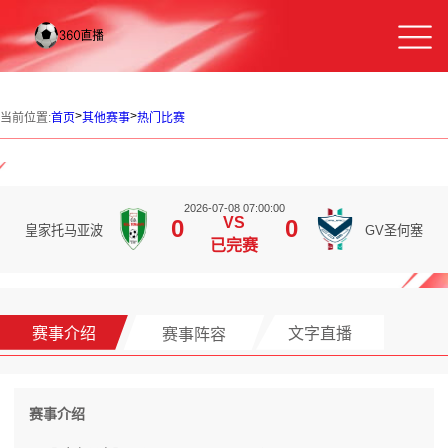
>
>
当前位置:
首页
其他赛事
热门比赛
2026-07-08 07:00:00
VS
0
0
皇家托马亚波
GV圣何塞
已完赛
赛事介绍
赛事阵容
文字直播
赛事介绍