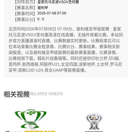
【对阵双方】
皇家托马亚波VSGV圣何塞
【赛事名称】
玻利甲
【赛事时间】
2026-07-08 07:00
【赛事比分】
0 : 0
北京时间2026年07月08日 07:00分，玻利维亚甲级联赛 : 皇家
托马亚波VSGV圣何塞高清在线直播，无插件观看比赛。本站同
步官方直播源准时直播，比赛数据实时更新。比赛结束后可以
在本站查看比赛全程录像、比赛比分、赛事结果、赛事相关新
闻报道，以及玻利维亚甲级联赛的最新赛事直播，比赛录像，
比赛视频下载，精彩片段集锦等。同时还提供印杜兰杯,印J联,
意丙杯,新西南联,阿联杯U21,女足四国,波斯地杯,土女杯,罗马尼
亚甲,哥斯LDD U24,菲女UAAP等联赛直播。
相关视频
RELATED VIDEOS