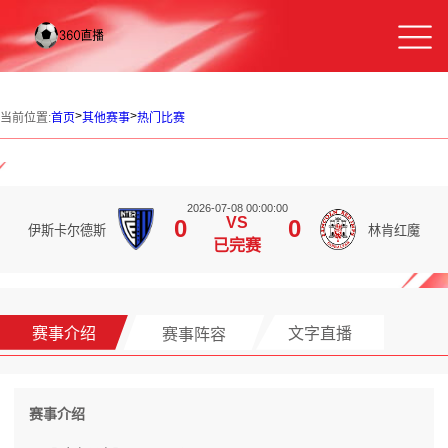
>
>
当前位置:
首页
其他赛事
热门比赛
2026-07-08 00:00:00
VS
0
0
伊斯卡尔德斯
林肯红魔
已完赛
赛事介绍
赛事阵容
文字直播
赛事介绍