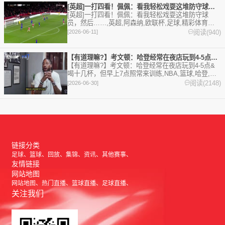
[英超]一打四看！佩佩：看我轻松戏耍这堆防守球员，然后……
[英超]一打四看！佩佩：看我轻松戏耍这堆防守球
员，然后……,英超,阿森纳,欧联杯,足球,精彩体育剪
辑视频在线播放。本站提供最全的篮球视频足球视频,
阅读(940)
[2026-06-11]
集锦,录像。
【有道理嘛?】考文顿：哈登经常在夜店玩到4-5点&喝十几杯，
【有道理嘛?】考文顿：哈登经常在夜店玩到4-5点&
喝十几杯，但早上7点照常来训练,NBA,篮球,哈登,骑
士,Z原创,精彩体育剪辑视频在线播放。本站提供最全
阅读(2148)
[2026-06-30]
的篮球视频足球视频,集锦,录像。
链接分类
足球
篮球
回放
集锦
资讯
其他赛事
友情链接
网站地图
网站地图
热门直播
篮球直播
足球直播
关注我们