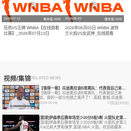
2026-07-13
2026-06-03
播放量:4958
播放量:4308
狂热VS王牌 WNBA【在线观看
2026年06月03日 WNBA:波特
比赛】_2026年07月13日
兰火焰VS女武神_在线观看
视频/集锦
RELATED NEWS
【值得一看】瓜迪奥拉谈B席离队：代表我自己来说，我的一部分也
【值得一看】瓜迪奥拉谈B席离队：代表我自己来
说，我的一部分也随之离开了！,英超,曼城,瓜迪奥拉,
足球,精彩体育剪辑视频在线播放。本站提供最全的篮
阅读(4588)
[2026-04-20]
球视频足球视频,集锦,录像。
[篮球]伊森季后赛单场至少20分8板5断 火箭队史第三人&比
[篮球]伊森季后赛单场至少20分8板5断 火箭队史第三
人&比肩大梦和保罗,篮球,NBA,火箭。欢迎收藏本